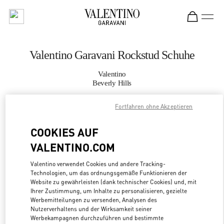
Skip to content
Return to Nav
Valentino Garavani Rockstud Schuhe
Valentino
Beverly Hills
Fortfahren ohne Akzeptieren
JETZT ANRUFEN
COOKIES AUF
MEHR DETAILS
VALENTINO.COM
LINK OPENS
ZUR WEGBESCHREIBUNG
Valentino verwendet Cookies und andere Tracking-
Technologien, um das ordnungsgemäße Funktionieren der
Website zu gewährleisten (dank technischer Cookies) und, mit
Ihrer Zustimmung, um Inhalte zu personalisieren, gezielte
Werbemitteilungen zu versenden, Analysen des
Nutzerverhaltens und der Wirksamkeit seiner
Werbekampagnen durchzuführen und bestimmte