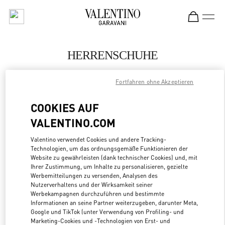
Skip to content
Return to Nav
HERRENSCHUHE
Valentino
Fortfahren ohne Akzeptieren
San Francisco
COOKIES AUF
JETZT ANRUFEN
VALENTINO.COM
MEHR DETAILS
Valentino verwendet Cookies und andere Tracking-
Technologien, um das ordnungsgemäße Funktionieren der
Website zu gewährleisten (dank technischer Cookies) und, mit
LINK OPENS
ZUR WEGBESCHREIBUNG
Ihrer Zustimmung, um Inhalte zu personalisieren, gezielte
Werbemitteilungen zu versenden, Analysen des
Nutzerverhaltens und der Wirksamkeit seiner
Werbekampagnen durchzuführen und bestimmte
Informationen an seine Partner weiterzugeben, darunter Meta,
Google und TikTok (unter Verwendung von Profiling- und
Marketing-Cookies und -Technologien von Erst- und