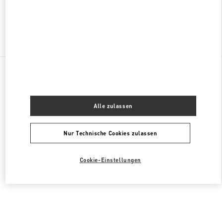
Finden sie mehr Boutiquen
Alle Boutiquen
Vereinigte Staaten
105 Grant Avenue
Valentino HERRENSCHUHE
Alle zulassen
Nur Technische Cookies zulassen
Cookie-Einstellungen