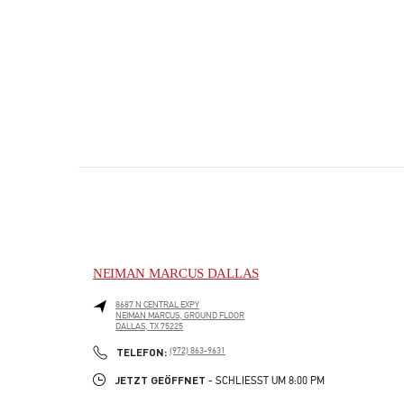
NEIMAN MARCUS DALLAS
8687 N CENTRAL EXPY
NEIMAN MARCUS, GROUND FLOOR
DALLAS
,
TX
75225
PHONE
TELEFON:
(972) 863-9631
JETZT GEÖFFNET
- SCHLIESST UM
8:00 PM