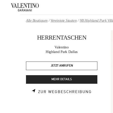
Skip to content
Return to Nav
Alle Boutiquen
Vereinigte Staaten
9B Highland Park Vill
HERRENTASCHEN
Valentino
Highland Park Dallas
JETZT ANRUFEN
MEHR DETAILS
LINK OPE
ZUR WEGBESCHREIBUNG