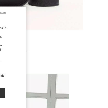
ieren
emäße
n,
R
er
d -
“
kie-