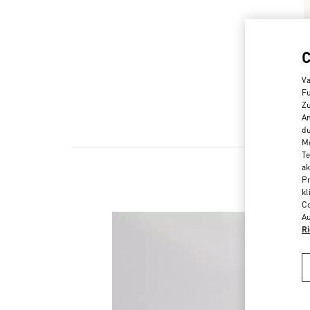
Va
Fu
Zu
An
du
Me
Te
ak
Pr
kl
Co
Au
Ri