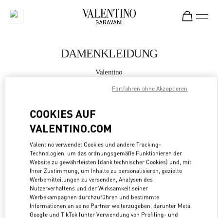
Skip to content
Return to Nav
DAMENKLEIDUNG
Valentino
Hirshleifers Manhasset New York
Fortfahren ohne Akzeptieren
JETZT ANRUFEN
COOKIES AUF
VALENTINO.COM
MEHR DETAILS
Valentino verwendet Cookies und andere Tracking-
Technologien, um das ordnungsgemäße Funktionieren der
LINK OPENS
ZUR WEGBESCHREIBUNG
Website zu gewährleisten (dank technischer Cookies) und, mit
Ihrer Zustimmung, um Inhalte zu personalisieren, gezielte
Werbemitteilungen zu versenden, Analysen des
Nutzerverhaltens und der Wirksamkeit seiner
Werbekampagnen durchzuführen und bestimmte
Informationen an seine Partner weiterzugeben, darunter Meta,
Google und TikTok (unter Verwendung von Profiling- und