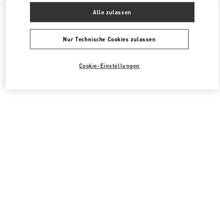
Alle Boutiquen
Vereinigtes Königreich
109 / 125 Brompton Road
Alle zulassen
Valentino DAMENTASCHEN
Nur Technische Cookies zulassen
Cookie-Einstellungen