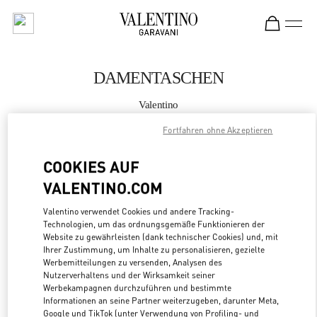
Skip to content
Return to Nav
DAMENTASCHEN
Valentino
London Harvey Nichols
Fortfahren ohne Akzeptieren
JETZT ANRUFEN
COOKIES AUF
VALENTINO.COM
MEHR DETAILS
Valentino verwendet Cookies und andere Tracking-
Technologien, um das ordnungsgemäße Funktionieren der
LINK OPENS
ZUR WEGBESCHREIBUNG
Website zu gewährleisten (dank technischer Cookies) und, mit
Ihrer Zustimmung, um Inhalte zu personalisieren, gezielte
Werbemitteilungen zu versenden, Analysen des
Nutzerverhaltens und der Wirksamkeit seiner
Werbekampagnen durchzuführen und bestimmte
Informationen an seine Partner weiterzugeben, darunter Meta,
Google und TikTok (unter Verwendung von Profiling- und