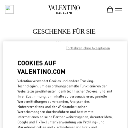
Skip to content
Return to Nav
GESCHENKE FÜR SIE
Valentino
London Heathrow Airport T4
Fortfahren ohne Akzeptieren
COOKIES AUF
JETZT ANRUFEN
VALENTINO.COM
LINK OPENS
ZUR WEGBESCHREIBUNG
Valentino verwendet Cookies und andere Tracking-
Technologien, um das ordnungsgemäße Funktionieren der
Website zu gewährleisten (dank technischer Cookies) und, mit
Ihrer Zustimmung, um Inhalte zu personalisieren, gezielte
Werbemitteilungen zu versenden, Analysen des
Nutzerverhaltens und der Wirksamkeit seiner
Werbekampagnen durchzuführen und bestimmte
Informationen an seine Partner weiterzugeben, darunter Meta,
Google und TikTok (unter Verwendung von Profiling- und
Marketing-Cookies und -Technologien von Erst- und