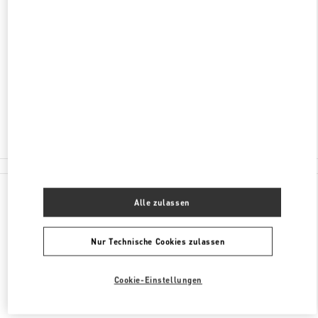
ADRESSE
LONDON HEATHROW AIRPORT
INTERNATIONAL DEPARTURE LOUNGE -
TERMINAL 4
LONDON
TW6 3XA
Geschlossen
020 8757 4043
Alle Boutiquen
Alle zulassen
Nur Technische Cookies zulassen
Cookie-Einstellungen