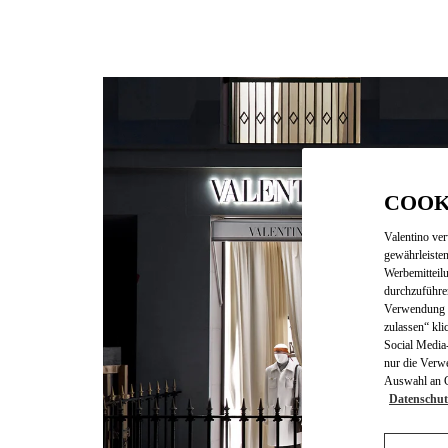
COOK
Valentino ve
gewährleisten
Werbemitteil
durchzuführe
Verwendung v
zulassen“ kli
Social Media-
nur die Verw
Auswahl an Co
Datenschut