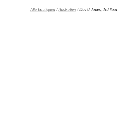
Skip to content
Return to Nav
Alle Boutiquen
Australien
David Jones, 3rd floor