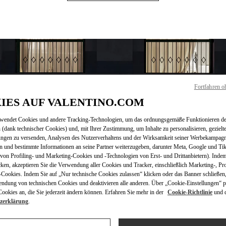
Fortfahren o
IES AUF VALENTINO.COM
rwendet Cookies und andere Tracking-Technologien, um das ordnungsgemäße Funktionieren de
 (dank technischer Cookies) und, mit Ihrer Zustimmung, um Inhalte zu personalisieren, gezielt
ÖFFNUNGSZEITEN
ungen zu versenden, Analysen des Nutzerverhaltens und der Wirksamkeit seiner Werbekampag
n und bestimmte Informationen an seine Partner weiterzugeben, darunter Meta, Google und Ti
Wochentag
Öffnungszeiten
Sonntag
10:00 AM
-
7:00 PM
on Profiling- und Marketing-Cookies und -Technologien von Erst- und Drittanbietern). Indem
Montag
10:00 AM
-
7:00 PM
cken, akzeptieren Sie die Verwendung aller Cookies und Tracker, einschließlich Marketing-, Pro
Dienstag
10:00 AM
-
7:00 PM
Cookies. Indem Sie auf „Nur technische Cookies zulassen“ klicken oder das Banner schließen,
endung von technischen Cookies und deaktivieren alle anderen. Über „Cookie-Einstellungen“ p
Mittwoch
10:00 AM
-
7:00 PM
okies an, die Sie jederzeit ändern können. Erfahren Sie mehr in der
Cookie-Richtlinie
und 
Donnerstag
10:00 AM
-
9:00 PM
zerklärung
.
Freitag
10:00 AM
-
9:00 PM
Samstag
9:00 AM
-
7:00 PM