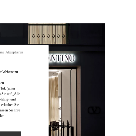
hne Akzeptieren
r Website zu
e
nen
kTok (unter
 Sie auf „Alle
filing- und
 erlauben Sie
assen Sie Ihre
der