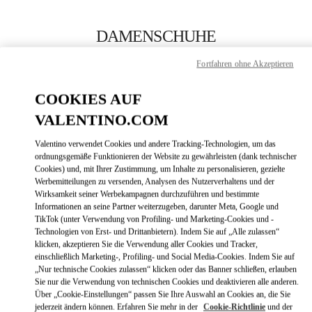
Skip to content
Return to Nav
DAMENSCHUHE
Valentino
Fortfahren ohne Akzeptieren
Recife
COOKIES AUF
JETZT ANRUFEN
VALENTINO.COM
Valentino verwendet Cookies und andere Tracking-Technologien, um das
MEHR DETAILS
ordnungsgemäße Funktionieren der Website zu gewährleisten (dank technischer
Cookies) und, mit Ihrer Zustimmung, um Inhalte zu personalisieren, gezielte
Werbemitteilungen zu versenden, Analysen des Nutzerverhaltens und der
LINK OPENS
ZUR WEGBESCHREIBUNG
Wirksamkeit seiner Werbekampagnen durchzuführen und bestimmte
Informationen an seine Partner weiterzugeben, darunter Meta, Google und
TikTok (unter Verwendung von Profiling- und Marketing-Cookies und -
Technologien von Erst- und Drittanbietern). Indem Sie auf „Alle zulassen“
klicken, akzeptieren Sie die Verwendung aller Cookies und Tracker,
einschließlich Marketing-, Profiling- und Social Media-Cookies. Indem Sie auf
„Nur technische Cookies zulassen“ klicken oder das Banner schließen, erlauben
Sie nur die Verwendung von technischen Cookies und deaktivieren alle anderen.
Über „Cookie-Einstellungen“ passen Sie Ihre Auswahl an Cookies an, die Sie
jederzeit ändern können. Erfahren Sie mehr in der
Cookie-Richtlinie
und der
Link Opens in New Tab