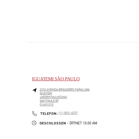
IGUATEMI SÃO PAULO
2232 AVENIDA BRIGADEIRO FARIA LIMA
IGUATEMI
JARDIM PAULISTANO
SAO PAULO
SP
01449-010
PHONE
TELEFON:
(11) 3031-6727
GESCHLOSSEN
- ÖFFNET
10:00 AM