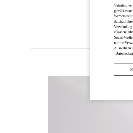
Valentino ve
gewährleisten
Werbemitteil
durchzuführe
Verwendung v
zulassen“ kli
Social Media-
nur die Verw
Auswahl an Co
Datenschut
N