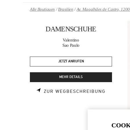
Skip to content
Return to Nav
Alle Boutiquen
Brasilien
Av. Magalhães de Castro, 120
DAMENSCHUHE
Valentino
Sao Paulo
JETZT ANRUFEN
MEHR DETAILS
LINK OPE
ZUR WEGBESCHREIBUNG
COOK