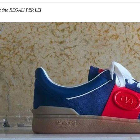
ntino REGALI PER LEI
NS IN NEW TAB
Link O