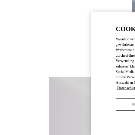
COOK
Valentino ve
gewährleisten
Werbemitteil
durchzuführe
Verwendung v
zulassen“ kli
Social Media-
nur die Verw
Auswahl an Co
Datenschut
N