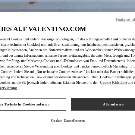
Fortfahren o
IES AUF VALENTINO.COM
ENTDECKEN SIE MEH
rwendet Cookies und andere Tracking-Technologien, um das ordnungsgemäße Funktionieren de
 (dank technischer Cookies) und, mit Ihrer Zustimmung, um Inhalte zu personalisieren, gezielt
ungen zu versenden, Analysen des Nutzerverhaltens und der Wirksamkeit seiner Werbekampag
n und bestimmte Informationen an seine Partner weiterzugeben, darunter Meta, Google und Ti
on Profiling- und Marketing-Cookies und -Technologien von Erst- und Drittanbietern). Indem
NEUHEITEN
cken, akzeptieren Sie die Verwendung aller Cookies und Tracker, einschließlich Marketing-, Pro
Cookies. Indem Sie auf „Nur technische Cookies zulassen“ klicken oder das Banner schließen,
endung von technischen Cookies und deaktivieren alle anderen. Über „Cookie-Einstellungen“ p
okies an, die Sie jederzeit ändern können. Erfahren Sie mehr in der
Cookie-Richtlinie
und 
zerklärung
.
ur Technische Cookies zulassen
Alle zulassen
Cookie-Einstellungen