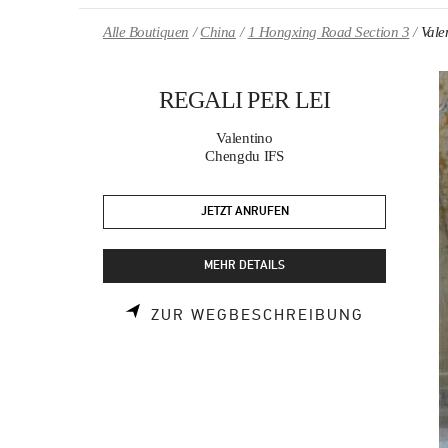
Skip to content
Return to Nav
Alle Boutiquen
China
1 Hongxing Road Section 3
Vale
REGALI PER LEI
Valentino
Chengdu IFS
JETZT ANRUFEN
MEHR DETAILS
LINK OPE
ZUR WEGBESCHREIBUNG