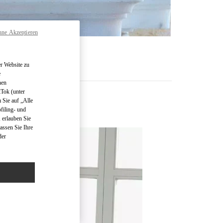
hne Akzeptieren
R
r Website zu
e
nen
kTok (unter
 Sie auf „Alle
filing- und
 erlauben Sie
assen Sie Ihre
der