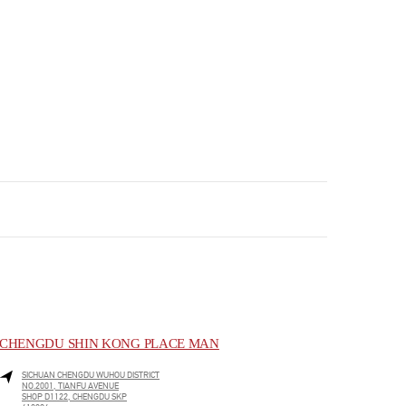
CHENGDU SHIN KONG PLACE MAN
SICHUAN
CHENGDU
WUHOU DISTRICT
NO.2001, TIANFU AVENUE
SHOP D1122, CHENGDU SKP