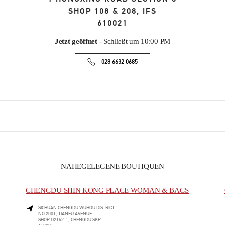
SHOP 108 & 208, IFS
610021
Jetzt geöffnet
- Schließt um
10:00 PM
028 6632 0685
NAHEGELEGENE BOUTIQUEN
CHENGDU SHIN KONG PLACE WOMAN & BAGS
SICHUAN
CHENGDU
WUHOU DISTRICT
NO.2001, TIANFU AVENUE
SHOP D2152-1, CHENGDU SKP