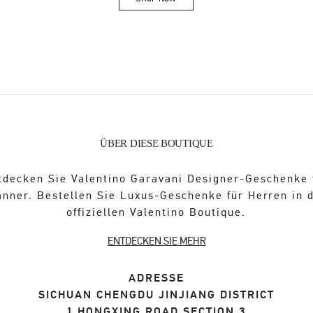
Link Opens in New Tab
ÜBER DIESE BOUTIQUE
tdecken Sie Valentino Garavani Designer-Geschenke 
nner. Bestellen Sie Luxus-Geschenke für Herren in 
offiziellen Valentino Boutique.
ENTDECKEN SIE MEHR
ADRESSE
SICHUAN
CHENGDU
JINJIANG DISTRICT
1 HONGXING ROAD SECTION 3