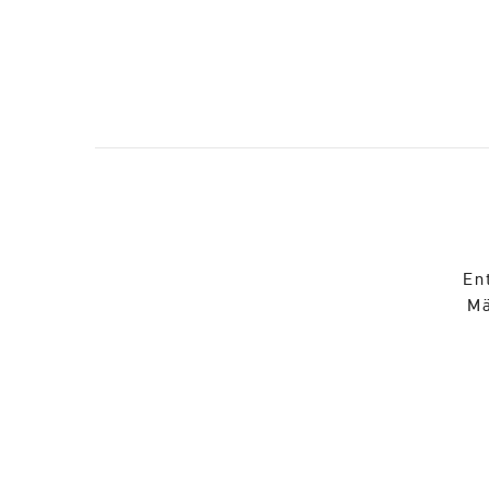
En
Mä