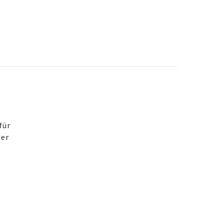
für
der