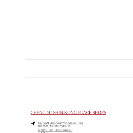
CHENGDU SHIN KONG PLACE SHOES
SICHUAN
CHENGDU
WUHOU DISTRICT
NO.2001, TIANFU AVENUE
SHOP D1088, CHENGDU SKP