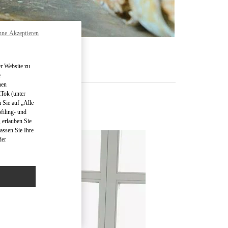
hne Akzeptieren
R
r Website zu
e
nen
kTok (unter
 Sie auf „Alle
filing- und
 erlauben Sie
assen Sie Ihre
der