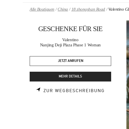
Skip to content
Return to Nav
Alle Boutiquen
China
18 zhongshan Road
Valentino
GESCHENKE FÜR SIE
Valentino
Nanjing Deji Plaza Phase 1 Woman
JETZT ANRUFEN
MEHR DETAILS
LINK OPE
ZUR WEGBESCHREIBUNG