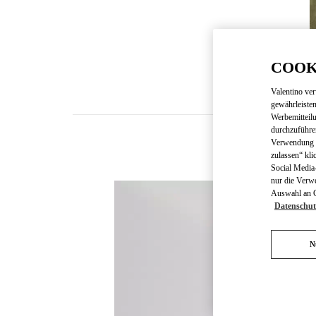
COOK
Valentino ve
gewährleisten
Werbemitteil
durchzuführe
Verwendung v
zulassen“ kli
Social Media-
nur die Verw
Auswahl an Co
Datenschut
N