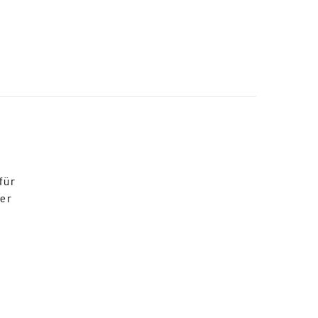
für
der