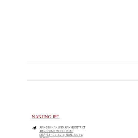
NANJING IFC
JIANGSU
NANJING
JIANYE DISTRICT
JIANGDONG MIDDLE ROAD
SHOP L1-17&18&19, NANJING IFC