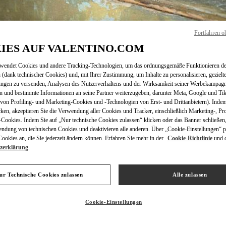
Fortfahren o
IES AUF VALENTINO.COM
ENTDECKEN SIE MEH
rwendet Cookies und andere Tracking-Technologien, um das ordnungsgemäße Funktionieren de
 (dank technischer Cookies) und, mit Ihrer Zustimmung, um Inhalte zu personalisieren, gezielt
ungen zu versenden, Analysen des Nutzerverhaltens und der Wirksamkeit seiner Werbekampag
n und bestimmte Informationen an seine Partner weiterzugeben, darunter Meta, Google und Ti
on Profiling- und Marketing-Cookies und -Technologien von Erst- und Drittanbietern). Indem
NEUHEITEN
cken, akzeptieren Sie die Verwendung aller Cookies und Tracker, einschließlich Marketing-, Pro
Cookies. Indem Sie auf „Nur technische Cookies zulassen“ klicken oder das Banner schließen,
endung von technischen Cookies und deaktivieren alle anderen. Über „Cookie-Einstellungen“ p
okies an, die Sie jederzeit ändern können. Erfahren Sie mehr in der
Cookie-Richtlinie
und 
zerklärung
.
ur Technische Cookies zulassen
Alle zulassen
Cookie-Einstellungen