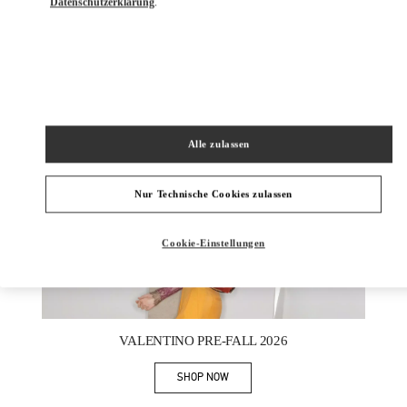
Datenschutzerklärung
.
NEUHEITEN
Alle zulassen
Nur Technische Cookies zulassen
Cookie-Einstellungen
New Tab
Link Opens in New Tab
VALENTINO PRE-FALL 2026
SHOP NOW
Link Opens in New Tab