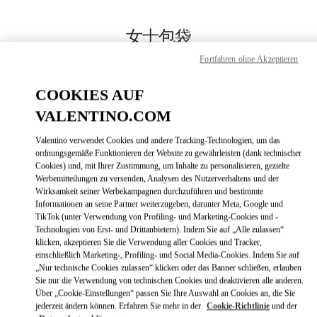
Skip to content
Return to Nav
女士包袋
Fortfahren ohne Akzeptieren
Valentino
Shanghai One ITC
COOKIES AUF
VALENTINO.COM
JETZT ANRUFEN
Valentino verwendet Cookies und andere Tracking-Technologien, um das
LINK OPENS
ZUR WEGBESCHREIBUNG
ordnungsgemäße Funktionieren der Website zu gewährleisten (dank technischer
Cookies) und, mit Ihrer Zustimmung, um Inhalte zu personalisieren, gezielte
Werbemitteilungen zu versenden, Analysen des Nutzerverhaltens und der
Wirksamkeit seiner Werbekampagnen durchzuführen und bestimmte
Informationen an seine Partner weiterzugeben, darunter Meta, Google und
TikTok (unter Verwendung von Profiling- und Marketing-Cookies und -
Technologien von Erst- und Drittanbietern). Indem Sie auf „Alle zulassen“
klicken, akzeptieren Sie die Verwendung aller Cookies und Tracker,
einschließlich Marketing-, Profiling- und Social Media-Cookies. Indem Sie auf
„Nur technische Cookies zulassen“ klicken oder das Banner schließen, erlauben
Sie nur die Verwendung von technischen Cookies und deaktivieren alle anderen.
Über „Cookie-Einstellungen“ passen Sie Ihre Auswahl an Cookies an, die Sie
jederzeit ändern können. Erfahren Sie mehr in der
Cookie-Richtlinie
und der