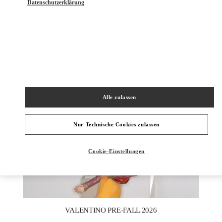
Datenschutzerklärung
.
ENTDECKEN SIE MEHR
NEUHEITEN
Alle zulassen
Nur Technische Cookies zulassen
Cookie-Einstellungen
New Tab
Link Opens in New Tab
VALENTINO PRE-FALL 2026