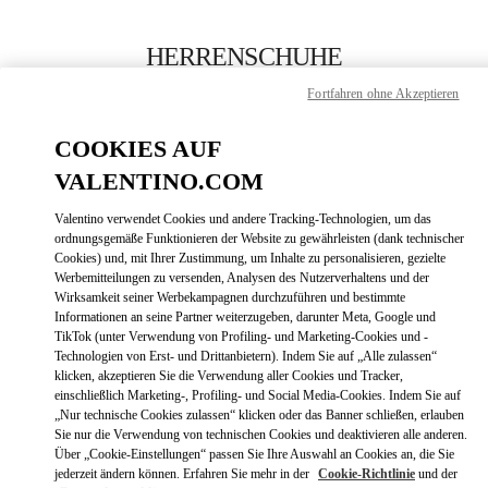
Skip to content
Return to Nav
HERRENSCHUHE
Fortfahren ohne Akzeptieren
Valentino
Shanghai One ITC
COOKIES AUF
VALENTINO.COM
JETZT ANRUFEN
Valentino verwendet Cookies und andere Tracking-Technologien, um das
LINK OPENS
ZUR WEGBESCHREIBUNG
ordnungsgemäße Funktionieren der Website zu gewährleisten (dank technischer
Cookies) und, mit Ihrer Zustimmung, um Inhalte zu personalisieren, gezielte
Werbemitteilungen zu versenden, Analysen des Nutzerverhaltens und der
Wirksamkeit seiner Werbekampagnen durchzuführen und bestimmte
Informationen an seine Partner weiterzugeben, darunter Meta, Google und
TikTok (unter Verwendung von Profiling- und Marketing-Cookies und -
Technologien von Erst- und Drittanbietern). Indem Sie auf „Alle zulassen“
klicken, akzeptieren Sie die Verwendung aller Cookies und Tracker,
einschließlich Marketing-, Profiling- und Social Media-Cookies. Indem Sie auf
„Nur technische Cookies zulassen“ klicken oder das Banner schließen, erlauben
Link Opens in New Tab
Sie nur die Verwendung von technischen Cookies und deaktivieren alle anderen.
Über „Cookie-Einstellungen“ passen Sie Ihre Auswahl an Cookies an, die Sie
jederzeit ändern können. Erfahren Sie mehr in der
Cookie-Richtlinie
und der