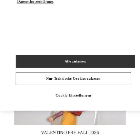
Datenschutzerklärung
.
ENTDECKEN SIE MEHR
NEUHEITEN
Alle zulassen
Nur Technische Cookies zulassen
Cookie-Einstellungen
New Tab
Link Opens in New Tab
VALENTINO PRE-FALL 2026