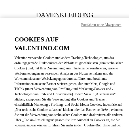
Skip to content
Return to Nav
DAMENKLEIDUNG
Fortfahren ohne Akzeptieren
Valentino
Shanghai One ITC
COOKIES AUF
VALENTINO.COM
JETZT ANRUFEN
Valentino verwendet Cookies und andere Tracking-Technologien, um das
LINK OPENS
ZUR WEGBESCHREIBUNG
ordnungsgemäße Funktionieren der Website zu gewährleisten (dank technischer
Cookies) und, mit Ihrer Zustimmung, um Inhalte zu personalisieren, gezielte
Werbemitteilungen zu versenden, Analysen des Nutzerverhaltens und der
Wirksamkeit seiner Werbekampagnen durchzuführen und bestimmte
Informationen an seine Partner weiterzugeben, darunter Meta, Google und
TikTok (unter Verwendung von Profiling- und Marketing-Cookies und -
Technologien von Erst- und Drittanbietern). Indem Sie auf „Alle zulassen“
klicken, akzeptieren Sie die Verwendung aller Cookies und Tracker,
einschließlich Marketing-, Profiling- und Social Media-Cookies. Indem Sie auf
„Nur technische Cookies zulassen“ klicken oder das Banner schließen, erlauben
Link Opens in New Tab
Sie nur die Verwendung von technischen Cookies und deaktivieren alle anderen.
Über „Cookie-Einstellungen“ passen Sie Ihre Auswahl an Cookies an, die Sie
jederzeit ändern können. Erfahren Sie mehr in der
Cookie-Richtlinie
und der