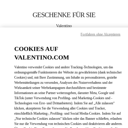
Skip to content
Return to Nav
GESCHENKE FÜR SIE
Valentino
Xiamen MixC
Fortfahren ohne Akzeptieren
JETZT ANRUFEN
COOKIES AUF
VALENTINO.COM
MEHR DETAILS
Valentino verwendet Cookies und andere Tracking-Technologien, um das
ordnungsgemäße Funktionieren der Website zu gewährleisten (dank technischer
LINK OPENS
ZUR WEGBESCHREIBUNG
Cookies) und, mit Ihrer Zustimmung, um Inhalte zu personalisieren, gezielte
Werbemitteilungen zu versenden, Analysen des Nutzerverhaltens und der
Wirksamkeit seiner Werbekampagnen durchzuführen und bestimmte
Informationen an seine Partner weiterzugeben, darunter Meta, Google und
TikTok (unter Verwendung von Profiling- und Marketing-Cookies und -
Technologien von Erst- und Drittanbietern). Indem Sie auf „Alle zulassen“
klicken, akzeptieren Sie die Verwendung aller Cookies und Tracker,
einschließlich Marketing-, Profiling- und Social Media-Cookies. Indem Sie auf
„Nur technische Cookies zulassen“ klicken oder das Banner schließen, erlauben
Sie nur die Verwendung von technischen Cookies und deaktivieren alle anderen.
Link Opens in New Tab