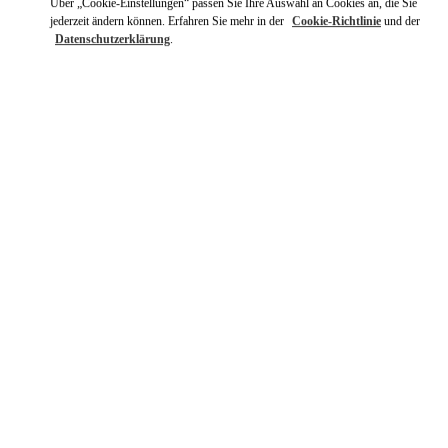
Über „Cookie-Einstellungen“ passen Sie Ihre Auswahl an Cookies an, die Sie
jederzeit ändern können. Erfahren Sie mehr in der
Cookie-Richtlinie
und der
Datenschutzerklärung
.
ENTDECKEN SIE MEHR
NEUHEITEN