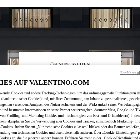
ÖFFNUNGSZEITEN
Fortfahren o
Wochentag
Öffnungszeiten
Sonntag
10:00 AM
-
10:00 PM
IES AUF VALENTINO.COM
Montag
10:00 AM
-
10:00 PM
Dienstag
10:00 AM
-
10:00 PM
rwendet Cookies und andere Tracking-Technologien, um das ordnungsgemäße Funktionieren de
Mittwoch
10:00 AM
-
10:00 PM
 (dank technischer Cookies) und, mit Ihrer Zustimmung, um Inhalte zu personalisieren, gezielt
Donnerstag
10:00 AM
-
10:00 PM
ungen zu versenden, Analysen des Nutzerverhaltens und der Wirksamkeit seiner Werbekampag
n und bestimmte Informationen an seine Partner weiterzugeben, darunter Meta, Google und Ti
Freitag
10:00 AM
-
10:00 PM
on Profiling- und Marketing-Cookies und -Technologien von Erst- und Drittanbietern). Indem
Samstag
10:00 AM
-
10:00 PM
cken, akzeptieren Sie die Verwendung aller Cookies und Tracker, einschließlich Marketing-, Pro
Cookies. Indem Sie auf „Nur technische Cookies zulassen“ klicken oder das Banner schließen,
endung von technischen Cookies und deaktivieren alle anderen. Über „Cookie-Einstellungen“ p
okies an, die Sie jederzeit ändern können. Erfahren Sie mehr in der
Cookie-Richtlinie
und 