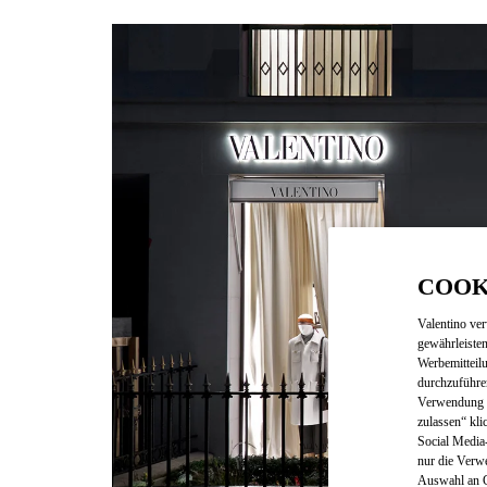
COOK
Valentino ve
gewährleisten
Werbemitteil
durchzuführe
Verwendung v
zulassen“ kli
Social Media-
nur die Verw
Auswahl an Co