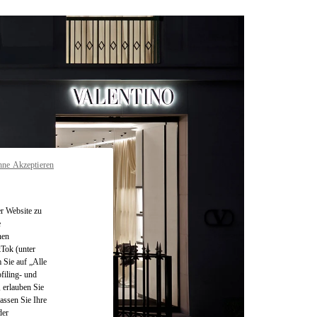
hne Akzeptieren
r Website zu
e
nen
kTok (unter
 Sie auf „Alle
filing- und
 erlauben Sie
assen Sie Ihre
der