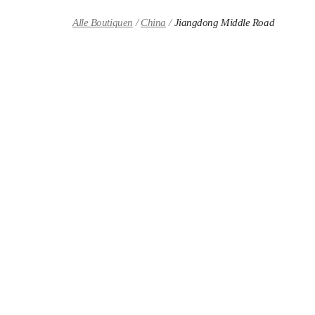
Skip to content
Return to Nav
Alle Boutiquen
China
Jiangdong Middle Road