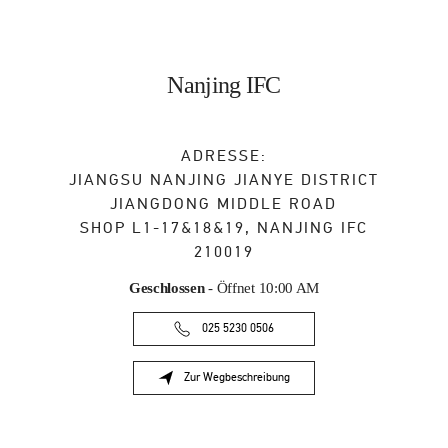
Nanjing IFC
ADRESSE:
JIANGSU
NANJING
JIANYE DISTRICT
JIANGDONG MIDDLE ROAD
SHOP L1-17&18&19, NANJING IFC
210019
Geschlossen
- Öffnet
10:00 AM
025 5230 0506
Zur Wegbeschreibung
Link Opens in New Tab