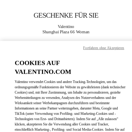
Skip to content
Return to Nav
GESCHENKE FÜR SIE
Valentino
Shanghai Plaza 66 Woman
Fortfahren ohne Akzeptieren
JETZT ANRUFEN
COOKIES AUF
MEHR DETAILS
VALENTINO.COM
LINK OPENS
ZUR WEGBESCHREIBUNG
Valentino verwendet Cookies und andere Tracking-Technologien, um das
ordnungsgemäße Funktionieren der Website zu gewährleisten (dank technischer
Cookies) und, mit Ihrer Zustimmung, um Inhalte zu personalisieren, gezielte
Werbemitteilungen zu versenden, Analysen des Nutzerverhaltens und der
Wirksamkeit seiner Werbekampagnen durchzuführen und bestimmte
Informationen an seine Partner weiterzugeben, darunter Meta, Google und
TikTok (unter Verwendung von Profiling- und Marketing-Cookies und -
Technologien von Erst- und Drittanbietern). Indem Sie auf „Alle zulassen“
klicken, akzeptieren Sie die Verwendung aller Cookies und Tracker,
einschließlich Marketing-, Profiling- und Social Media-Cookies. Indem Sie auf
Link Opens in New Tab