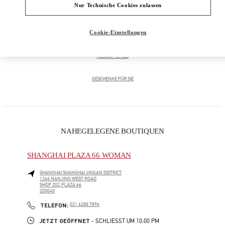
Nur Technische Cookies zulassen
HERRENSCHUHE
Cookie-Einstellungen
HERRENTASCHEN
REGALI PER LEI
GESCHENKE FÜR SIE
NAHEGELEGENE BOUTIQUEN
SHANGHAI PLAZA 66 WOMAN
SHANGHAI
SHANGHAI
JINGAN DISTRICT
1266 NANJING WEST ROAD
SHOP 202,PLAZA 66
200040
LINK OPENS IN NEW TAB
PHONE
TELEFON:
021 6288 7896
JETZT GEÖFFNET
- SCHLIESST UM
10:00 PM