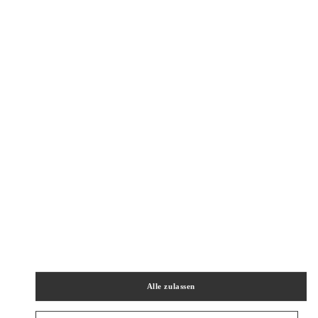
Zur Wegbeschreibung
Link Opens in New Tab
PRODUKTKATEGORIEN
DAMENKLEIDUNG
DAMENSCHUHE
女士包袋
Alle zulassen
HERRENKOLLEKTION