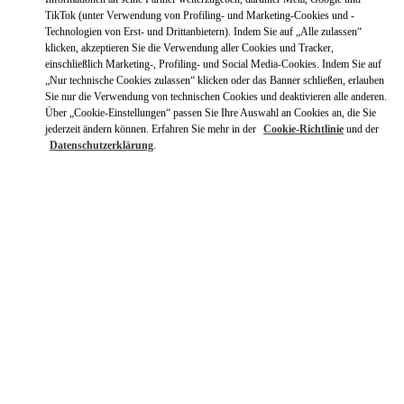
TikTok (unter Verwendung von Profiling- und Marketing-Cookies und -
Technologien von Erst- und Drittanbietern). Indem Sie auf „Alle zulassen“
klicken, akzeptieren Sie die Verwendung aller Cookies und Tracker,
einschließlich Marketing-, Profiling- und Social Media-Cookies. Indem Sie auf
„Nur technische Cookies zulassen“ klicken oder das Banner schließen, erlauben
Sie nur die Verwendung von technischen Cookies und deaktivieren alle anderen.
Über „Cookie-Einstellungen“ passen Sie Ihre Auswahl an Cookies an, die Sie
jederzeit ändern können. Erfahren Sie mehr in der
Cookie-Richtlinie
und der
Datenschutzerklärung
.
ÖFFNUNGSZEITEN
Wochentag
Öffnungszeiten
Sonntag
10:00 AM
-
10:00 PM
Montag
10:00 AM
-
10:00 PM
Dienstag
10:00 AM
-
10:00 PM
Mittwoch
10:00 AM
-
10:00 PM
Donnerstag
10:00 AM
-
10:00 PM
Freitag
10:00 AM
-
10:00 PM
Samstag
10:00 AM
-
10:00 PM