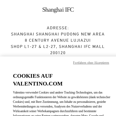
Skip to content
Return to Nav
Shanghai IFC
ADRESSE:
SHANGHAI
SHANGHAI
PUDONG NEW AREA
8 CENTURY AVENUE LUJIAZUI
SHOP L1-27 & L2-27, SHANGHAI IFC MALL
200120
Fortfahren ohne Akzeptieren
Jetzt geöffnet
- Schließt um
10:00 PM
COOKIES AUF
021 2028 1350
VALENTINO.COM
Zur Wegbeschreibung
Link Opens in New Tab
Valentino verwendet Cookies und andere Tracking-Technologien, um das
ordnungsgemäße Funktionieren der Website zu gewährleisten (dank technischer
Cookies) und, mit Ihrer Zustimmung, um Inhalte zu personalisieren, gezielte
Mit UBER dorthin fahren
Werbemitteilungen zu versenden, Analysen des Nutzerverhaltens und der
Wirksamkeit seiner Werbekampagnen durchzuführen und bestimmte
Informationen an seine Partner weiterzugeben, darunter Meta, Google und