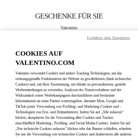
Skip to content
Return to Nav
GESCHENKE FÜR SIE
Valentino
Illum Copenhagen
Fortfahren ohne Akzeptieren
JETZT ANRUFEN
COOKIES AUF
VALENTINO.COM
MEHR DETAILS
Valentino verwendet Cookies und andere Tracking-Technologien, um das
ordnungsgemäße Funktionieren der Website zu gewährleisten (dank technischer
LINK OPENS
ZUR WEGBESCHREIBUNG
Cookies) und, mit Ihrer Zustimmung, um Inhalte zu personalisieren, gezielte
Werbemitteilungen zu versenden, Analysen des Nutzerverhaltens und der
Wirksamkeit seiner Werbekampagnen durchzuführen und bestimmte
Informationen an seine Partner weiterzugeben, darunter Meta, Google und
TikTok (unter Verwendung von Profiling- und Marketing-Cookies und -
Technologien von Erst- und Drittanbietern). Indem Sie auf „Alle zulassen“
klicken, akzeptieren Sie die Verwendung aller Cookies und Tracker,
einschließlich Marketing-, Profiling- und Social Media-Cookies. Indem Sie auf
„Nur technische Cookies zulassen“ klicken oder das Banner schließen, erlauben
Sie nur die Verwendung von technischen Cookies und deaktivieren alle anderen.
Link Opens in New Tab