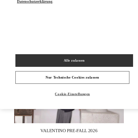
Datenschutzerklärung
.
ENTDECKEN SIE MEHR
NEUHEITEN IN DER BOUTIQUE Berlin KaDeWe Men
Alle zulassen
Nur Technische Cookies zulassen
Cookie-Einstellungen
New Tab
Link Opens in New Tab
VALENTINO PRE-FALL 2026