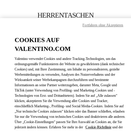
Skip to content
Return to Nav
HERRENTASCHEN
Fortfahren ohne Akzeptieren
Valentino
Berlin KaDeWe Men
COOKIES AUF
VALENTINO.COM
JETZT ANRUFEN
Valentino verwendet Cookies und andere Tracking-Technologien, um das
LINK OPENS
ZUR WEGBESCHREIBUNG
ordnungsgemäße Funktionieren der Website zu gewährleisten (dank technischer
Cookies) und, mit Ihrer Zustimmung, um Inhalte zu personalisieren, gezielte
Werbemitteilungen zu versenden, Analysen des Nutzerverhaltens und der
Wirksamkeit seiner Werbekampagnen durchzuführen und bestimmte
Informationen an seine Partner weiterzugeben, darunter Meta, Google und
TikTok (unter Verwendung von Profiling- und Marketing-Cookies und -
Technologien von Erst- und Drittanbietern). Indem Sie auf „Alle zulassen“
klicken, akzeptieren Sie die Verwendung aller Cookies und Tracker,
einschließlich Marketing-, Profiling- und Social Media-Cookies. Indem Sie auf
„Nur technische Cookies zulassen“ klicken oder das Banner schließen, erlauben
Link Opens in New Tab
Sie nur die Verwendung von technischen Cookies und deaktivieren alle anderen.
Über „Cookie-Einstellungen“ passen Sie Ihre Auswahl an Cookies an, die Sie
jederzeit ändern können. Erfahren Sie mehr in der
Cookie-Richtlinie
und der