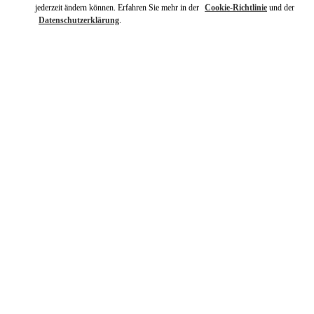
jederzeit ändern können. Erfahren Sie mehr in der
Cookie-Richtlinie
und der
Datenschutzerklärung
.
ENTDECKEN SIE MEHR
NEUHEITEN IN DER BOUTIQUE Munich Oberpollinger