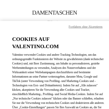
Skip to content
Return to Nav
DAMENTASCHEN
Valentino
Munich Oberpollinger
Fortfahren ohne Akzeptieren
COOKIES AUF
JETZT ANRUFEN
VALENTINO.COM
MEHR DETAILS
Valentino verwendet Cookies und andere Tracking-Technologien, um das
ordnungsgemäße Funktionieren der Website zu gewährleisten (dank technischer
Cookies) und, mit Ihrer Zustimmung, um Inhalte zu personalisieren, gezielte
LINK OPENS
ZUR WEGBESCHREIBUNG
Werbemitteilungen zu versenden, Analysen des Nutzerverhaltens und der
Wirksamkeit seiner Werbekampagnen durchzuführen und bestimmte
Informationen an seine Partner weiterzugeben, darunter Meta, Google und
TikTok (unter Verwendung von Profiling- und Marketing-Cookies und -
Technologien von Erst- und Drittanbietern). Indem Sie auf „Alle zulassen“
klicken, akzeptieren Sie die Verwendung aller Cookies und Tracker,
einschließlich Marketing-, Profiling- und Social Media-Cookies. Indem Sie auf
„Nur technische Cookies zulassen“ klicken oder das Banner schließen, erlauben
Sie nur die Verwendung von technischen Cookies und deaktivieren alle anderen.
Über „Cookie-Einstellungen“ passen Sie Ihre Auswahl an Cookies an, die Sie
Link Opens in New Tab