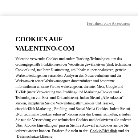
Skip to content
Return to Nav
Finden sie ihre Valentino
Fortfahren ohne Akzeptieren
Boutique
COOKIES AUF
VALENTINO.COM
Valentino verwendet Cookies und andere Tracking-Technologien, um das
ordnungsgemäße Funktionieren der Website zu gewährleisten (dank technischer
Cookies) und, mit Ihrer Zustimmung, um Inhalte zu personalisieren, gezielte
Werbemitteilungen zu versenden, Analysen des Nutzerverhaltens und der
Wirksamkeit seiner Werbekampagnen durchzuführen und bestimmte
Informationen an seine Partner weiterzugeben, darunter Meta, Google und
TikTok (unter Verwendung von Profiling- und Marketing-Cookies und -
Technologien von Erst- und Drittanbietern). Indem Sie auf „Alle zulassen“
klicken, akzeptieren Sie die Verwendung aller Cookies und Tracker,
einschließlich Marketing-, Profiling- und Social Media-Cookies. Indem Sie auf
„Nur technische Cookies zulassen“ klicken oder das Banner schließen, erlauben
Bitte suchen Sie nach Ihrem Land /
Sie nur die Verwendung von technischen Cookies und deaktivieren alle anderen.
Ihrer Region
Über „Cookie-Einstellungen“ passen Sie Ihre Auswahl an Cookies an, die Sie
jederzeit ändern können. Erfahren Sie mehr in der
Cookie-Richtlinie
und der
Datenschutzerklärung
.
Entdecken Sie unsere Boutiquen durch Suche nach Land/Region oder