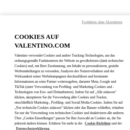
Skip to content
Return to Nav
Finden sie ihre Valentino
Fortfahren ohne Akzeptieren
Boutique
COOKIES AUF
VALENTINO.COM
Valentino verwendet Cookies und andere Tracking-Technologien, um das
ordnungsgemäße Funktionieren der Website zu gewährleisten (dank technischer
Cookies) und, mit Ihrer Zustimmung, um Inhalte zu personalisieren, gezielte
Werbemitteilungen zu versenden, Analysen des Nutzerverhaltens und der
Wirksamkeit seiner Werbekampagnen durchzuführen und bestimmte
Informationen an seine Partner weiterzugeben, darunter Meta, Google und
TikTok (unter Verwendung von Profiling- und Marketing-Cookies und -
Technologien von Erst- und Drittanbietern). Indem Sie auf „Alle zulassen“
klicken, akzeptieren Sie die Verwendung aller Cookies und Tracker,
einschließlich Marketing-, Profiling- und Social Media-Cookies. Indem Sie auf
„Nur technische Cookies zulassen“ klicken oder das Banner schließen, erlauben
Bitte suchen Sie nach Ihrem Land /
Sie nur die Verwendung von technischen Cookies und deaktivieren alle anderen.
Ihrer Region
Über „Cookie-Einstellungen“ passen Sie Ihre Auswahl an Cookies an, die Sie
jederzeit ändern können. Erfahren Sie mehr in der
Cookie-Richtlinie
und der
Datenschutzerklärung
.
Entdecken Sie unsere Boutiquen durch Suche nach Land/Region oder