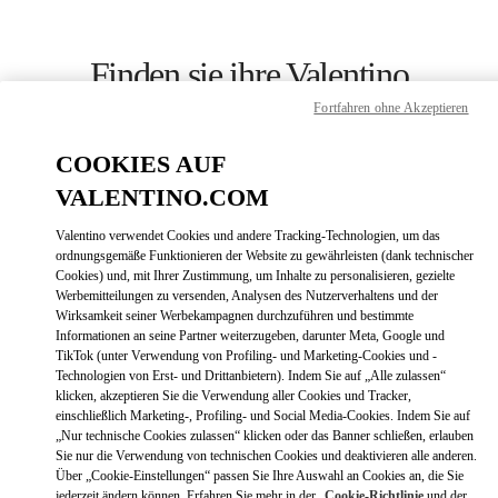
Skip to content
Return to Nav
Finden sie ihre Valentino
Boutique
Fortfahren ohne Akzeptieren
COOKIES AUF
VALENTINO.COM
Valentino verwendet Cookies und andere Tracking-Technologien, um das
ordnungsgemäße Funktionieren der Website zu gewährleisten (dank technischer
Cookies) und, mit Ihrer Zustimmung, um Inhalte zu personalisieren, gezielte
Werbemitteilungen zu versenden, Analysen des Nutzerverhaltens und der
Wirksamkeit seiner Werbekampagnen durchzuführen und bestimmte
Informationen an seine Partner weiterzugeben, darunter Meta, Google und
TikTok (unter Verwendung von Profiling- und Marketing-Cookies und -
Technologien von Erst- und Drittanbietern). Indem Sie auf „Alle zulassen“
klicken, akzeptieren Sie die Verwendung aller Cookies und Tracker,
einschließlich Marketing-, Profiling- und Social Media-Cookies. Indem Sie auf
Bitte suchen Sie nach Ihrem Land /
„Nur technische Cookies zulassen“ klicken oder das Banner schließen, erlauben
Ihrer Region
Sie nur die Verwendung von technischen Cookies und deaktivieren alle anderen.
Über „Cookie-Einstellungen“ passen Sie Ihre Auswahl an Cookies an, die Sie
jederzeit ändern können. Erfahren Sie mehr in der
Cookie-Richtlinie
und der
Entdecken Sie unsere Boutiquen durch Suche nach Land/Region oder