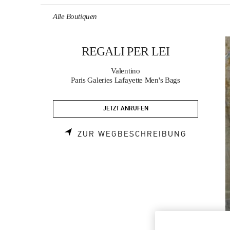
Skip to content
Return to Nav
Alle Boutiquen
REGALI PER LEI
Valentino
Paris Galeries Lafayette Men's Bags
JETZT ANRUFEN
LINK OPE
ZUR WEGBESCHREIBUNG