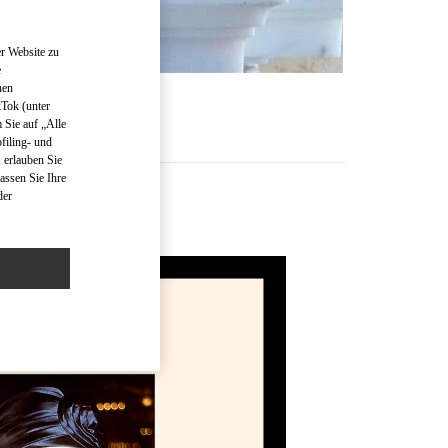
r Website zu
e
nen
R
kTok (unter
 Sie auf „Alle
filing- und
 erlauben Sie
assen Sie Ihre
der