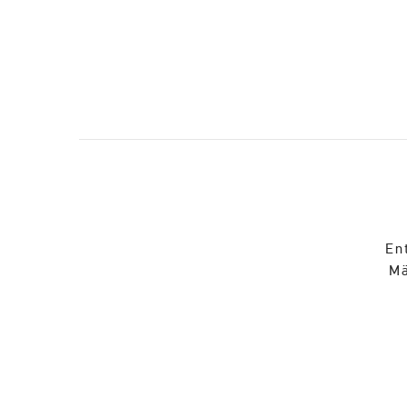
En
Mä