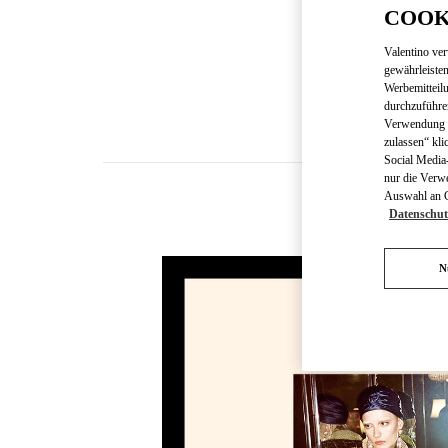
COOK
Valentino ve
gewährleisten
Werbemitteil
durchzuführe
Verwendung v
zulassen“ kli
Social Media-
nur die Verw
Auswahl an Co
Datenschut
N