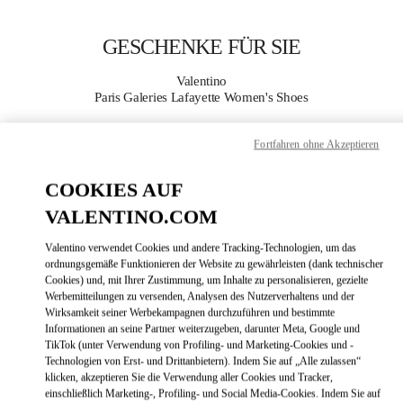
Skip to content
Return to Nav
GESCHENKE FÜR SIE
Valentino
Paris Galeries Lafayette Women's Shoes
Fortfahren ohne Akzeptieren
JETZT ANRUFEN
COOKIES AUF
MEHR DETAILS
VALENTINO.COM
LINK OPENS
ZUR WEGBESCHREIBUNG
Valentino verwendet Cookies und andere Tracking-Technologien, um das
ordnungsgemäße Funktionieren der Website zu gewährleisten (dank technischer
Cookies) und, mit Ihrer Zustimmung, um Inhalte zu personalisieren, gezielte
Werbemitteilungen zu versenden, Analysen des Nutzerverhaltens und der
Wirksamkeit seiner Werbekampagnen durchzuführen und bestimmte
Informationen an seine Partner weiterzugeben, darunter Meta, Google und
TikTok (unter Verwendung von Profiling- und Marketing-Cookies und -
Technologien von Erst- und Drittanbietern). Indem Sie auf „Alle zulassen“
klicken, akzeptieren Sie die Verwendung aller Cookies und Tracker,
einschließlich Marketing-, Profiling- und Social Media-Cookies. Indem Sie auf
Link Opens in New Tab