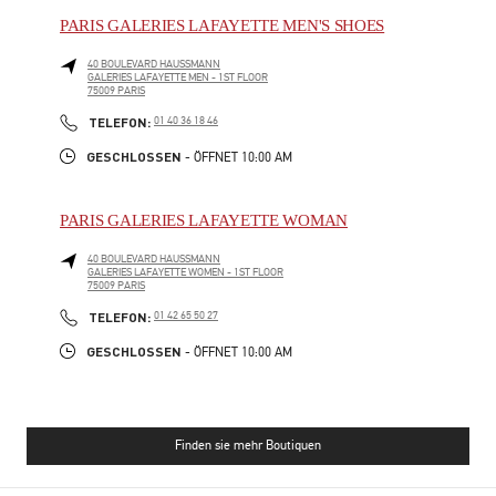
PARIS GALERIES LAFAYETTE MEN'S SHOES
40 BOULEVARD HAUSSMANN
GALERIES LAFAYETTE MEN - 1ST FLOOR
75009
PARIS
PHONE
TELEFON:
01 40 36 18 46
GESCHLOSSEN
- ÖFFNET
10:00 AM
PARIS GALERIES LAFAYETTE WOMAN
40 BOULEVARD HAUSSMANN
GALERIES LAFAYETTE WOMEN - 1ST FLOOR
75009
PARIS
PHONE
TELEFON:
01 42 65 50 27
GESCHLOSSEN
- ÖFFNET
10:00 AM
Finden sie mehr Boutiquen