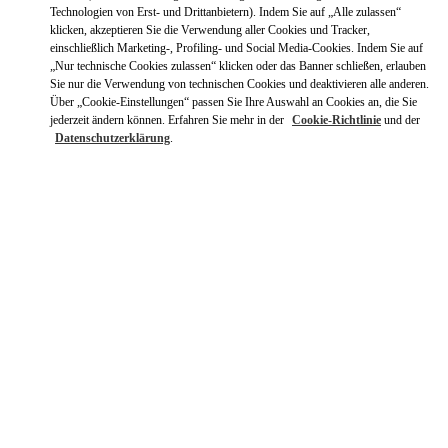
Mit UBER dorthin fahren
Technologien von Erst- und Drittanbietern). Indem Sie auf „Alle zulassen“
klicken, akzeptieren Sie die Verwendung aller Cookies und Tracker,
einschließlich Marketing-, Profiling- und Social Media-Cookies. Indem Sie auf
„Nur technische Cookies zulassen“ klicken oder das Banner schließen, erlauben
Sie nur die Verwendung von technischen Cookies und deaktivieren alle anderen.
Über „Cookie-Einstellungen“ passen Sie Ihre Auswahl an Cookies an, die Sie
jederzeit ändern können. Erfahren Sie mehr in der
Cookie-Richtlinie
und der
Datenschutzerklärung
.
ÖFFNUNGSZEITEN
Wochentag
Öffnungszeiten
Sonntag
11:00 AM
-
8:00 PM
Montag
10:00 AM
-
8:30 PM
Dienstag
10:00 AM
-
8:30 PM
Mittwoch
10:00 AM
-
8:30 PM
Donnerstag
10:00 AM
-
8:30 PM
Freitag
10:00 AM
-
8:30 PM