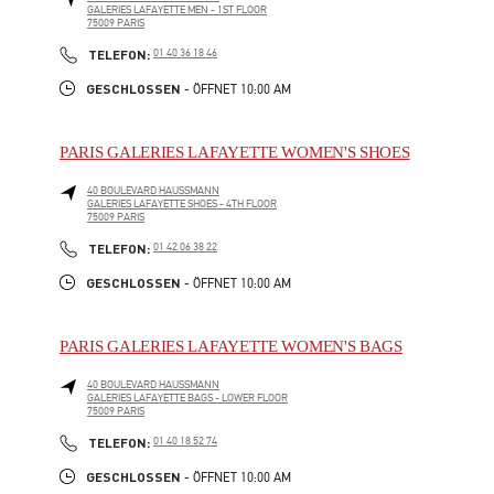
GALERIES LAFAYETTE MEN - 1ST FLOOR
75009
PARIS
LINK OPENS IN NEW TAB
PHONE
TELEFON:
01 40 36 18 46
GESCHLOSSEN
- ÖFFNET
10:00 AM
PARIS GALERIES LAFAYETTE WOMEN'S SHOES
40 BOULEVARD HAUSSMANN
GALERIES LAFAYETTE SHOES - 4TH FLOOR
75009
PARIS
LINK OPENS IN NEW TAB
PHONE
TELEFON:
01 42 06 38 22
GESCHLOSSEN
- ÖFFNET
10:00 AM
PARIS GALERIES LAFAYETTE WOMEN'S BAGS
40 BOULEVARD HAUSSMANN
GALERIES LAFAYETTE BAGS - LOWER FLOOR
75009
PARIS
LINK OPENS IN NEW TAB
PHONE
TELEFON:
01 40 18 52 74
GESCHLOSSEN
- ÖFFNET
10:00 AM