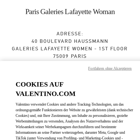
Skip to content
Return to Nav
Paris Galeries Lafayette Woman
ADRESSE:
40 BOULEVARD HAUSSMANN
GALERIES LAFAYETTE WOMEN - 1ST FLOOR
75009
PARIS
Fortfahren ohne Akzeptieren
Geschlossen
- Öffnet
10:00 AM
COOKIES AUF
VALENTINO.COM
TERMIN IN DER BOUTIQUE
Valentino verwendet Cookies und andere Tracking-Technologien, um das
01 42 65 50 27
ordnungsgemäße Funktionieren der Website zu gewährleisten (dank technischer
Cookies) und, mit Ihrer Zustimmung, um Inhalte zu personalisieren, gezielte
Werbemitteilungen zu versenden, Analysen des Nutzerverhaltens und der
Zur Wegbeschreibung
Link Opens in New Tab
Wirksamkeit seiner Werbekampagnen durchzuführen und bestimmte
Informationen an seine Partner weiterzugeben, darunter Meta, Google und
TikTok (unter Verwendung von Profiling- und Marketing-Cookies und -