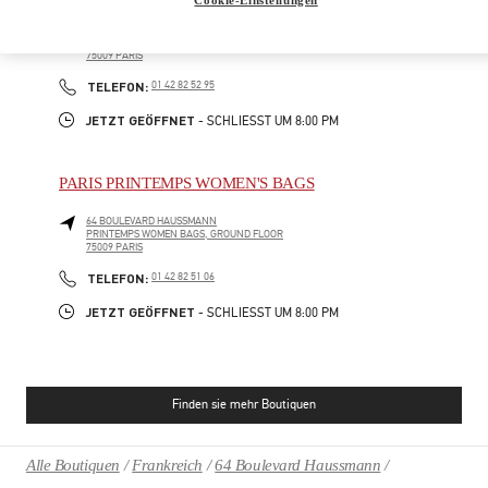
64 BOULEVARD HAUSSMANN
PRINTEMPS MEN, 1ST FLOOR
75009
PARIS
PHONE
TELEFON:
01 42 82 52 95
JETZT GEÖFFNET
- SCHLIESST UM
8:00 PM
PARIS PRINTEMPS WOMEN'S BAGS
64 BOULEVARD HAUSSMANN
PRINTEMPS WOMEN BAGS, GROUND FLOOR
75009
PARIS
PHONE
TELEFON:
01 42 82 51 06
JETZT GEÖFFNET
- SCHLIESST UM
8:00 PM
Finden sie mehr Boutiquen
Alle Boutiquen
Frankreich
64 Boulevard Haussmann