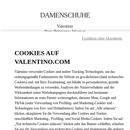
Skip to content
Return to Nav
DAMENSCHUHE
Valentino
Paris Printemps Woman
Fortfahren ohne Akzeptieren
JETZT ANRUFEN
COOKIES AUF
VALENTINO.COM
MEHR DETAILS
Valentino verwendet Cookies und andere Tracking-Technologien, um das
LINK OPENS
ZUR WEGBESCHREIBUNG
ordnungsgemäße Funktionieren der Website zu gewährleisten (dank technischer
Cookies) und, mit Ihrer Zustimmung, um Inhalte zu personalisieren, gezielte
Werbemitteilungen zu versenden, Analysen des Nutzerverhaltens und der
Wirksamkeit seiner Werbekampagnen durchzuführen und bestimmte
Informationen an seine Partner weiterzugeben, darunter Meta, Google und
TikTok (unter Verwendung von Profiling- und Marketing-Cookies und -
Technologien von Erst- und Drittanbietern). Indem Sie auf „Alle zulassen“
klicken, akzeptieren Sie die Verwendung aller Cookies und Tracker,
einschließlich Marketing-, Profiling- und Social Media-Cookies. Indem Sie auf
„Nur technische Cookies zulassen“ klicken oder das Banner schließen, erlauben
Link Opens in New Tab
Sie nur die Verwendung von technischen Cookies und deaktivieren alle anderen.