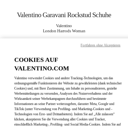
Skip to content
Return to Nav
Valentino Garavani Rockstud Schuhe
Valentino
London Harrods Woman
Fortfahren ohne Akzeptieren
JETZT ANRUFEN
COOKIES AUF
MEHR DETAILS
VALENTINO.COM
LINK OPENS
ZUR WEGBESCHREIBUNG
Valentino verwendet Cookies und andere Tracking-Technologien, um das
ordnungsgemäße Funktionieren der Website zu gewährleisten (dank technischer
Cookies) und, mit Ihrer Zustimmung, um Inhalte zu personalisieren, gezielte
Werbemitteilungen zu versenden, Analysen des Nutzerverhaltens und der
Wirksamkeit seiner Werbekampagnen durchzuführen und bestimmte
Informationen an seine Partner weiterzugeben, darunter Meta, Google und
TikTok (unter Verwendung von Profiling- und Marketing-Cookies und -
Technologien von Erst- und Drittanbietern). Indem Sie auf „Alle zulassen“
klicken, akzeptieren Sie die Verwendung aller Cookies und Tracker,
einschließlich Marketing-, Profiling- und Social Media-Cookies. Indem Sie auf
Link Opens in New Tab