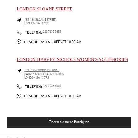
LONDON SLOANE STREET
185-186 SLOANE STREET
LONDON
SW1X 9QG
PHONE
TELEFON:
020 7235 5855
GESCHLOSSEN
- ÖFFNET
10:00 AM
LONDON HARVEY NICHOLS WOMEN'S ACCESSORIES
109 / 125 BROMPTON ROAD
HARVEY NICHOLS ACCESSORIES
LONDON
SW1X 7RJ
PHONE
TELEFON:
020 7235 5000
GESCHLOSSEN
- ÖFFNET
10:00 AM
Finden sie mehr Boutiquen