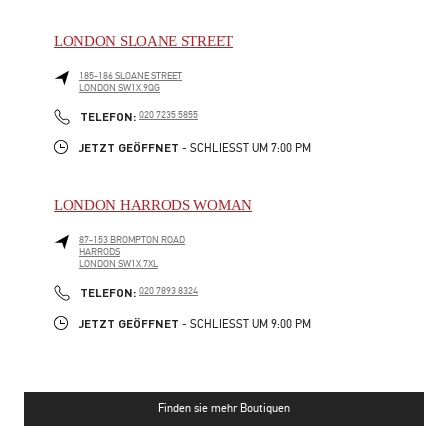
LONDON SLOANE STREET
185-186 SLOANE STREET
LONDON
SW1X 9QG
LINK OPENS IN NEW TAB
PHONE
TELEFON:
020 7235 5855
JETZT GEÖFFNET
- SCHLIESST UM
7:00 PM
LONDON HARRODS WOMAN
87-153 BROMPTON ROAD
HARRODS
LONDON
SW1X 7XL
LINK OPENS IN NEW TAB
PHONE
TELEFON:
020 7893 8324
JETZT GEÖFFNET
- SCHLIESST UM
9:00 PM
Finden sie mehr Boutiquen