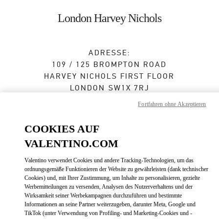
Skip to content
Return to Nav
London Harvey Nichols
ADRESSE:
109 / 125 BROMPTON ROAD
HARVEY NICHOLS FIRST FLOOR
LONDON
SW1X 7RJ
Fortfahren ohne Akzeptieren
Jetzt geöffnet
- Schließt um
8:00 PM
COOKIES AUF
020 7235 5000
VALENTINO.COM
Zur Wegbeschreibung
Link Opens in New Tab
Valentino verwendet Cookies und andere Tracking-Technologien, um das
ordnungsgemäße Funktionieren der Website zu gewährleisten (dank technischer
Cookies) und, mit Ihrer Zustimmung, um Inhalte zu personalisieren, gezielte
Mit UBER dorthin fahren
Werbemitteilungen zu versenden, Analysen des Nutzerverhaltens und der
Wirksamkeit seiner Werbekampagnen durchzuführen und bestimmte
Informationen an seine Partner weiterzugeben, darunter Meta, Google und
TikTok (unter Verwendung von Profiling- und Marketing-Cookies und -