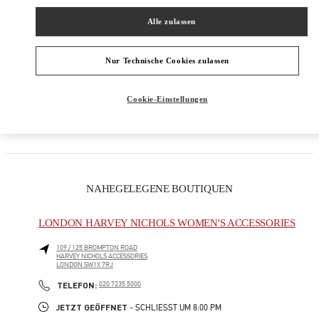
DAMENKLEIDUNG
Alle zulassen
DAMENSCHUHE
Nur Technische Cookies zulassen
DAMENTASCHEN
Cookie-Einstellungen
GESCHENKE FÜR SIE
NAHEGELEGENE BOUTIQUEN
LONDON HARVEY NICHOLS WOMEN'S ACCESSORIES
109 / 125 BROMPTON ROAD
HARVEY NICHOLS ACCESSORIES
LONDON
SW1X 7RJ
LINK OPENS IN NEW TAB
PHONE
TELEFON:
020 7235 5000
JETZT GEÖFFNET
- SCHLIESST UM
8:00 PM