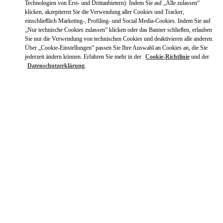
Technologien von Erst- und Drittanbietern). Indem Sie auf „Alle zulassen“
klicken, akzeptieren Sie die Verwendung aller Cookies und Tracker,
einschließlich Marketing-, Profiling- und Social Media-Cookies. Indem Sie auf
„Nur technische Cookies zulassen“ klicken oder das Banner schließen, erlauben
Sie nur die Verwendung von technischen Cookies und deaktivieren alle anderen.
Über „Cookie-Einstellungen“ passen Sie Ihre Auswahl an Cookies an, die Sie
jederzeit ändern können. Erfahren Sie mehr in der
Cookie-Richtlinie
und der
Datenschutzerklärung
.
ÖFFNUNGSZEITEN
Wochentag
Öffnungszeiten
Sonntag
11:30 AM
-
6:00 PM
Montag
10:00 AM
-
8:00 PM
Dienstag
10:00 AM
-
8:00 PM
Mittwoch
10:00 AM
-
8:00 PM
Donnerstag
10:00 AM
-
8:00 PM
Freitag
10:00 AM
-
8:00 PM
Samstag
10:00 AM
-
8:00 PM