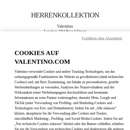
Skip to content
Return to Nav
HERRENKOLLEKTION
Valentino
London Old Bond Street
Fortfahren ohne Akzeptieren
JETZT ANRUFEN
COOKIES AUF
VALENTINO.COM
MEHR DETAILS
Valentino verwendet Cookies und andere Tracking-Technologien, um das
LINK OPENS
ZUR WEGBESCHREIBUNG
ordnungsgemäße Funktionieren der Website zu gewährleisten (dank technischer
Cookies) und, mit Ihrer Zustimmung, um Inhalte zu personalisieren, gezielte
Werbemitteilungen zu versenden, Analysen des Nutzerverhaltens und der
Wirksamkeit seiner Werbekampagnen durchzuführen und bestimmte
Informationen an seine Partner weiterzugeben, darunter Meta, Google und
TikTok (unter Verwendung von Profiling- und Marketing-Cookies und -
Technologien von Erst- und Drittanbietern). Indem Sie auf „Alle zulassen“
klicken, akzeptieren Sie die Verwendung aller Cookies und Tracker,
einschließlich Marketing-, Profiling- und Social Media-Cookies. Indem Sie auf
„Nur technische Cookies zulassen“ klicken oder das Banner schließen, erlauben
Link Opens in New Tab
Sie nur die Verwendung von technischen Cookies und deaktivieren alle anderen.