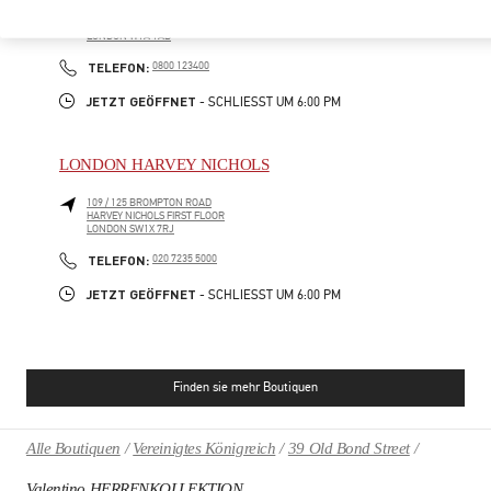
400 OXFORD ST
SELFRIDGES & CO WOMAN, SECOND FLOOR
LONDON
W1A 1AB
PHONE
TELEFON:
0800 123400
JETZT GEÖFFNET
- SCHLIESST UM
6:00 PM
LONDON HARVEY NICHOLS
109 / 125 BROMPTON ROAD
HARVEY NICHOLS FIRST FLOOR
LONDON
SW1X 7RJ
PHONE
TELEFON:
020 7235 5000
JETZT GEÖFFNET
- SCHLIESST UM
6:00 PM
Finden sie mehr Boutiquen
Alle Boutiquen
Vereinigtes Königreich
39 Old Bond Street
Valentino HERRENKOLLEKTION