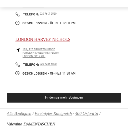
39 OLD BOND STREET
LONDON
W1S 4QP
PHONE
TELEFON:
020 7647 2520
GESCHLOSSEN
- ÖFFNET
12:00 PM
LONDON HARVEY NICHOLS
109 / 125 BROMPTON ROAD
HARVEY NICHOLS FIRST FLOOR
LONDON
SW1X 7RJ
PHONE
TELEFON:
020 7235 5000
GESCHLOSSEN
- ÖFFNET
11:30 AM
Finden sie mehr Boutiquen
Alle Boutiquen
Vereinigtes Königreich
400 Oxford St
Valentino DAMENTASCHEN