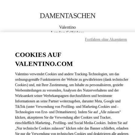
Skip to content
Return to Nav
DAMENTASCHEN
Valentino
London Selfridges
Fortfahren ohne Akzeptieren
JETZT ANRUFEN
COOKIES AUF
VALENTINO.COM
MEHR DETAILS
Valentino verwendet Cookies und andere Tracking-Technologien, um das
LINK OPENS
ordnungsgemäße Funktionieren der Website zu gewährleisten (dank technischer
ZUR WEGBESCHREIBUNG
Cookies) und, mit Ihrer Zustimmung, um Inhalte zu personalisieren, gezielte
Werbemitteilungen zu versenden, Analysen des Nutzerverhaltens und der
Wirksamkeit seiner Werbekampagnen durchzuführen und bestimmte
Informationen an seine Partner weiterzugeben, darunter Meta, Google und
TikTok (unter Verwendung von Profiling- und Marketing-Cookies und -
Technologien von Erst- und Drittanbietern). Indem Sie auf „Alle zulassen“
klicken, akzeptieren Sie die Verwendung aller Cookies und Tracker,
einschließlich Marketing-, Profiling- und Social Media-Cookies. Indem Sie auf
„Nur technische Cookies zulassen“ klicken oder das Banner schließen, erlauben
Link Opens in New Tab
Sie nur die Verwendung von technischen Cookies und deaktivieren alle anderen.