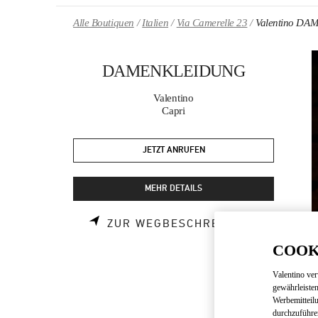
Skip to content
Return to Nav
Alle Boutiquen
Italien
Via Camerelle 23
Valentino D
DAMENKLEIDUNG
Valentino
Capri
JETZT ANRUFEN
MEHR DETAILS
LINK OPE
ZUR WEGBESCHREIBUNG
COOK
Valentino ve
gewährleisten
Werbemitteil
durchzuführe