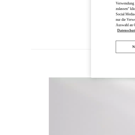
Verwendung v
zulassen“ kli
Social Media-
nur die Verw
Auswahl an Co
Datenschut
N