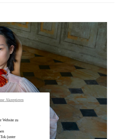
hne Akzeptieren
pens in New Tab
r Website zu
e
nen
kTok (unter