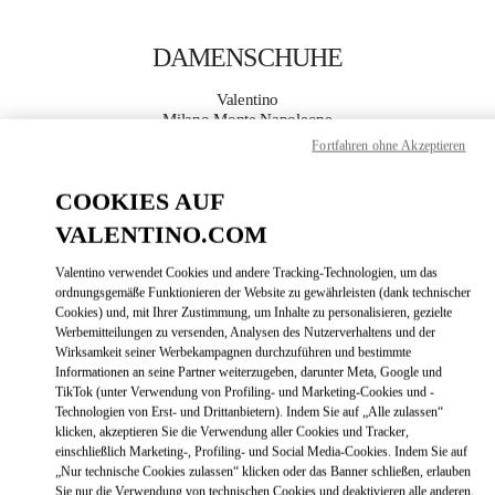
Skip to content
Return to Nav
DAMENSCHUHE
Valentino
Milano Monte Napoleone
Fortfahren ohne Akzeptieren
JETZT ANRUFEN
COOKIES AUF
VALENTINO.COM
MEHR DETAILS
Valentino verwendet Cookies und andere Tracking-Technologien, um das
LINK OPENS
ZUR WEGBESCHREIBUNG
ordnungsgemäße Funktionieren der Website zu gewährleisten (dank technischer
Cookies) und, mit Ihrer Zustimmung, um Inhalte zu personalisieren, gezielte
Werbemitteilungen zu versenden, Analysen des Nutzerverhaltens und der
Wirksamkeit seiner Werbekampagnen durchzuführen und bestimmte
Informationen an seine Partner weiterzugeben, darunter Meta, Google und
TikTok (unter Verwendung von Profiling- und Marketing-Cookies und -
Technologien von Erst- und Drittanbietern). Indem Sie auf „Alle zulassen“
klicken, akzeptieren Sie die Verwendung aller Cookies und Tracker,
einschließlich Marketing-, Profiling- und Social Media-Cookies. Indem Sie auf
„Nur technische Cookies zulassen“ klicken oder das Banner schließen, erlauben
Link Opens in New Tab
Sie nur die Verwendung von technischen Cookies und deaktivieren alle anderen.