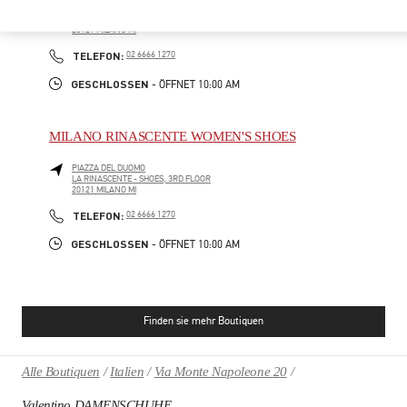
PIAZZA DEL DUOMO
LA RINASCENTE - ACCESSORIES, MEZZANINE FLOOR
20121
MILANO
MI
PHONE
TELEFON:
02 6666 1270
GESCHLOSSEN
- ÖFFNET
10:00 AM
MILANO RINASCENTE WOMEN'S SHOES
PIAZZA DEL DUOMO
LA RINASCENTE - SHOES, 3RD FLOOR
20121
MILANO
MI
PHONE
TELEFON:
02 6666 1270
GESCHLOSSEN
- ÖFFNET
10:00 AM
Finden sie mehr Boutiquen
Alle Boutiquen
Italien
Via Monte Napoleone 20
Valentino DAMENSCHUHE