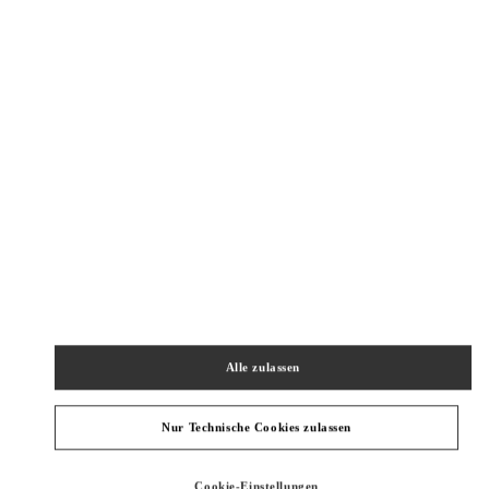
New Tab
Link Opens in New Tab
VALENTINO PRE-FALL 2026
SHOP NOW
Link Opens in New Tab
NAHEGELEGENE BOUTIQUEN
ROMA RINASCENTE WOMEN'S SHOES
VIA DEL TRITONE 61
RINASCENTE VIA DEL TRITONE - 4TH FLOOR
00187
ROMA
RM
PHONE
TELEFON:
06 4575 3450
Alle zulassen
GESCHLOSSEN
- ÖFFNET
10:00 AM
Nur Technische Cookies zulassen
ROMA RINASCENTE WOMEN'S BAGS
Cookie-Einstellungen