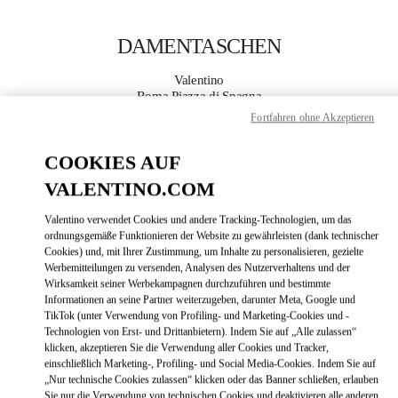
Skip to content
Return to Nav
DAMENTASCHEN
Valentino
Roma Piazza di Spagna
Fortfahren ohne Akzeptieren
JETZT ANRUFEN
COOKIES AUF
VALENTINO.COM
MEHR DETAILS
Valentino verwendet Cookies und andere Tracking-Technologien, um das
LINK OPENS
ZUR WEGBESCHREIBUNG
ordnungsgemäße Funktionieren der Website zu gewährleisten (dank technischer
Cookies) und, mit Ihrer Zustimmung, um Inhalte zu personalisieren, gezielte
Werbemitteilungen zu versenden, Analysen des Nutzerverhaltens und der
Wirksamkeit seiner Werbekampagnen durchzuführen und bestimmte
Informationen an seine Partner weiterzugeben, darunter Meta, Google und
TikTok (unter Verwendung von Profiling- und Marketing-Cookies und -
Technologien von Erst- und Drittanbietern). Indem Sie auf „Alle zulassen“
klicken, akzeptieren Sie die Verwendung aller Cookies und Tracker,
einschließlich Marketing-, Profiling- und Social Media-Cookies. Indem Sie auf
„Nur technische Cookies zulassen“ klicken oder das Banner schließen, erlauben
Link Opens in New Tab
Sie nur die Verwendung von technischen Cookies und deaktivieren alle anderen.