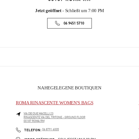
Jetzt geöffnet
- Schließt um
7:00 PM
06 9451 5710
NAHEGELEGENE BOUTIQUEN
ROMA RINASCENTE WOMEN'S BAGS
VIA DEI DUE MACELLI 23
RINASCENTE VIA DEL TRITONE - GROUND FLOOR
00187
ROMA
RM
PHONE
TELEFON:
06 8791 6005