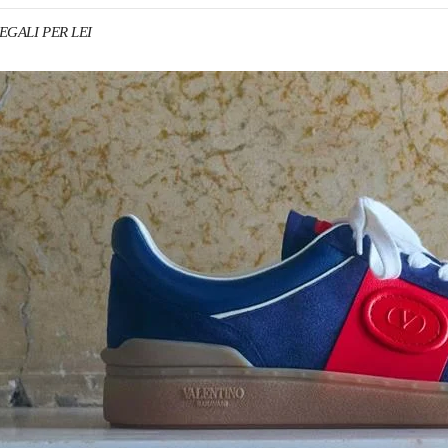
REGALI PER LEI
NS IN NEW TAB
Link O