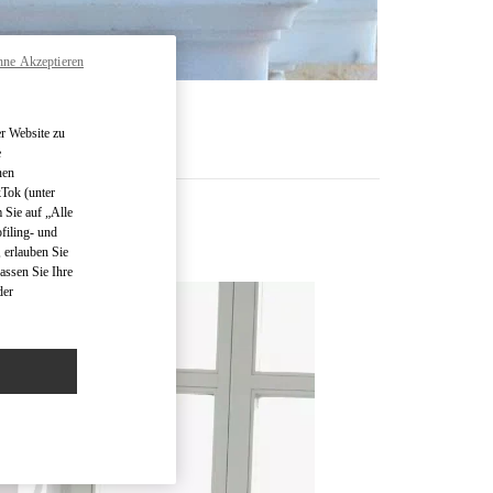
hne Akzeptieren
R
r Website zu
e
nen
kTok (unter
 Sie auf „Alle
filing- und
 erlauben Sie
assen Sie Ihre
der