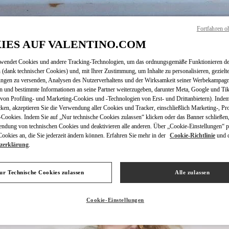
Fortfahren o
IES AUF VALENTINO.COM
ENTDECKEN SIE MEH
rwendet Cookies und andere Tracking-Technologien, um das ordnungsgemäße Funktionieren de
 (dank technischer Cookies) und, mit Ihrer Zustimmung, um Inhalte zu personalisieren, gezielt
ungen zu versenden, Analysen des Nutzerverhaltens und der Wirksamkeit seiner Werbekampag
n und bestimmte Informationen an seine Partner weiterzugeben, darunter Meta, Google und Ti
on Profiling- und Marketing-Cookies und -Technologien von Erst- und Drittanbietern). Indem
cken, akzeptieren Sie die Verwendung aller Cookies und Tracker, einschließlich Marketing-, Pro
NEUHEITEN
Cookies. Indem Sie auf „Nur technische Cookies zulassen“ klicken oder das Banner schließen,
endung von technischen Cookies und deaktivieren alle anderen. Über „Cookie-Einstellungen“ p
okies an, die Sie jederzeit ändern können. Erfahren Sie mehr in der
Cookie-Richtlinie
und 
zerklärung
.
ur Technische Cookies zulassen
Alle zulassen
Cookie-Einstellungen