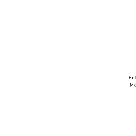
En
Mä