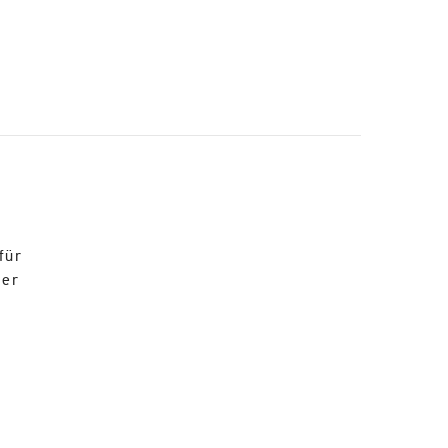
für
der