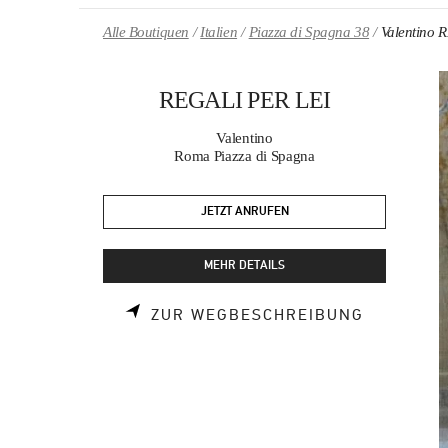
Skip to content
Return to Nav
Alle Boutiquen
Italien
Piazza di Spagna 38
Valentino 
REGALI PER LEI
Valentino
Roma Piazza di Spagna
JETZT ANRUFEN
MEHR DETAILS
LINK OPE
ZUR WEGBESCHREIBUNG