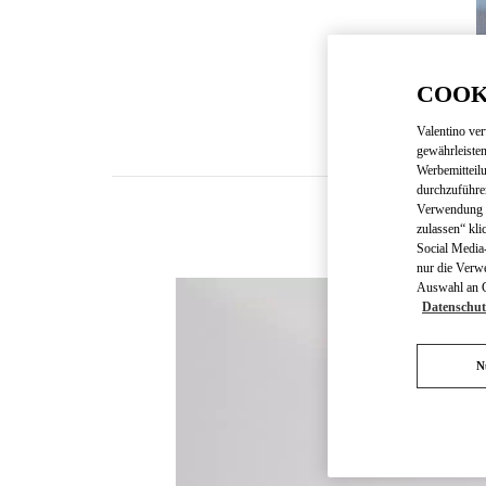
COOK
Valentino ve
gewährleisten
Werbemitteil
durchzuführe
Verwendung v
zulassen“ kli
Social Media-
nur die Verw
Auswahl an Co
Datenschut
N