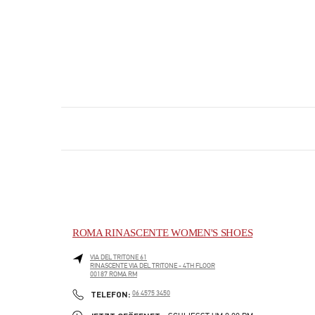
ROMA RINASCENTE WOMEN'S SHOES
VIA DEL TRITONE 61
RINASCENTE VIA DEL TRITONE - 4TH FLOOR
00187
ROMA
RM
PHONE
TELEFON:
06 4575 3450