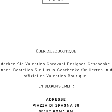
Link Opens in New Tab
ÜBER DIESE BOUTIQUE
tdecken Sie Valentino Garavani Designer-Geschenke 
nner. Bestellen Sie Luxus-Geschenke für Herren in 
offiziellen Valentino Boutique.
ENTDECKEN SIE MEHR
ADRESSE
PIAZZA DI SPAGNA 38
00187
ROMA
RM