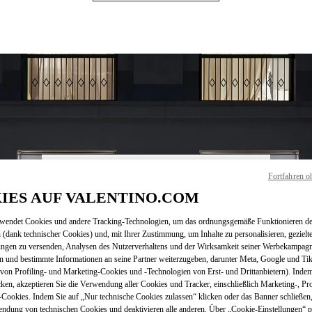
Fortfahren o
ÖFFNUNGSZEITEN
IES AUF VALENTINO.COM
Wochentag
Öffnungszeiten
Sonntag
10:00 AM
-
9:00 PM
rwendet Cookies und andere Tracking-Technologien, um das ordnungsgemäße Funktionieren de
Montag
10:00 AM
-
9:00 PM
 (dank technischer Cookies) und, mit Ihrer Zustimmung, um Inhalte zu personalisieren, gezielt
Dienstag
10:00 AM
-
9:00 PM
ungen zu versenden, Analysen des Nutzerverhaltens und der Wirksamkeit seiner Werbekampag
Mittwoch
10:00 AM
-
9:00 PM
n und bestimmte Informationen an seine Partner weiterzugeben, darunter Meta, Google und Ti
Donnerstag
10:00 AM
-
9:00 PM
on Profiling- und Marketing-Cookies und -Technologien von Erst- und Drittanbietern). Indem
cken, akzeptieren Sie die Verwendung aller Cookies und Tracker, einschließlich Marketing-, Pro
Freitag
10:00 AM
-
10:00 PM
Cookies. Indem Sie auf „Nur technische Cookies zulassen“ klicken oder das Banner schließen,
Samstag
10:00 AM
-
10:00 PM
endung von technischen Cookies und deaktivieren alle anderen. Über „Cookie-Einstellungen“ p