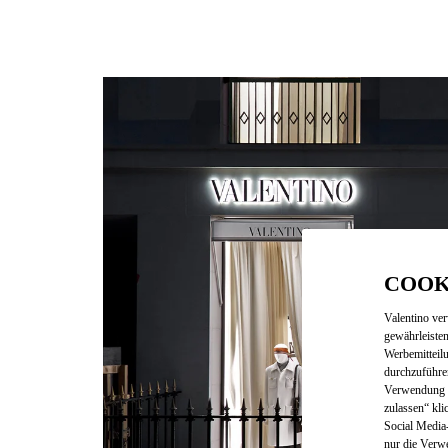
COOK
Valentino ve
gewährleisten
Werbemitteil
durchzuführe
Verwendung v
zulassen“ kli
Social Media-
nur die Verw