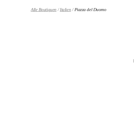
Skip to content
Return to Nav
Alle Boutiquen
Italien
Piazza del Duomo