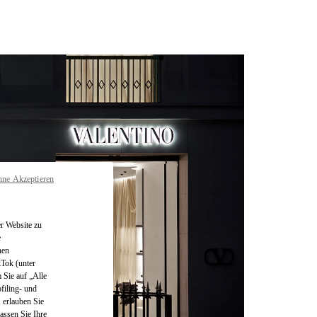
hne Akzeptieren
r Website zu
e
nen
kTok (unter
 Sie auf „Alle
filing- und
 erlauben Sie
assen Sie Ihre