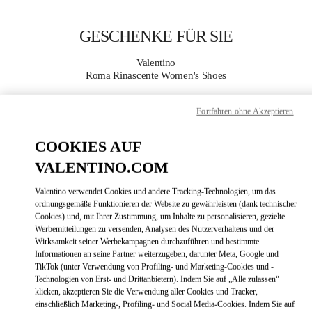
Skip to content
Return to Nav
GESCHENKE FÜR SIE
Valentino
Roma Rinascente Women's Shoes
Fortfahren ohne Akzeptieren
JETZT ANRUFEN
COOKIES AUF
MEHR DETAILS
VALENTINO.COM
LINK OPENS
ZUR WEGBESCHREIBUNG
Valentino verwendet Cookies und andere Tracking-Technologien, um das
ordnungsgemäße Funktionieren der Website zu gewährleisten (dank technischer
Cookies) und, mit Ihrer Zustimmung, um Inhalte zu personalisieren, gezielte
Werbemitteilungen zu versenden, Analysen des Nutzerverhaltens und der
Wirksamkeit seiner Werbekampagnen durchzuführen und bestimmte
Informationen an seine Partner weiterzugeben, darunter Meta, Google und
TikTok (unter Verwendung von Profiling- und Marketing-Cookies und -
Technologien von Erst- und Drittanbietern). Indem Sie auf „Alle zulassen“
klicken, akzeptieren Sie die Verwendung aller Cookies und Tracker,
einschließlich Marketing-, Profiling- und Social Media-Cookies. Indem Sie auf
Link Opens in New Tab