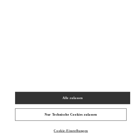
New Tab
Link Opens in New Tab
ヴァレンティノ 2026年 プレフォール
今すぐ見る
Link Opens in New Tab
NAHEGELEGENE BOUTIQUEN
OSAKA HANKYU UMEDA
530-8350
OSAKA
OSAKA
KITA-KU
8-7 KAKUDA-CHO
HANKYU UMEDA 5F
Alle zulassen
PHONE
TELEFON:
06-6313-7381
JETZT GEÖFFNET
- SCHLIESST UM
8:00 PM
Nur Technische Cookies zulassen
OSAKA HANKYU UMEDA WOMEN'S SHOES
Cookie-Einstellungen