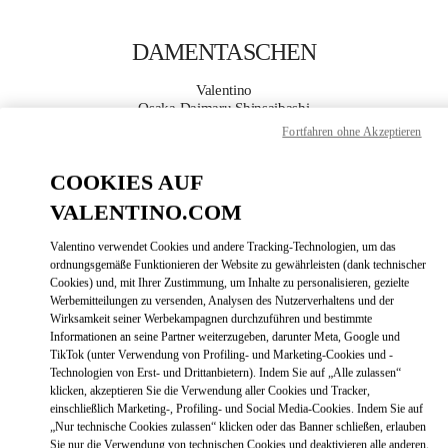
Skip to content
Return to Nav
DAMENTASCHEN
Valentino
Osaka Daimaru Shinsaibashi
Fortfahren ohne Akzeptieren
JETZT ANRUFEN
COOKIES AUF
VALENTINO.COM
MEHR DETAILS
Valentino verwendet Cookies und andere Tracking-Technologien, um das
LINK OPENS
ZUR WEGBESCHREIBUNG
ordnungsgemäße Funktionieren der Website zu gewährleisten (dank technischer
Cookies) und, mit Ihrer Zustimmung, um Inhalte zu personalisieren, gezielte
Werbemitteilungen zu versenden, Analysen des Nutzerverhaltens und der
Wirksamkeit seiner Werbekampagnen durchzuführen und bestimmte
Informationen an seine Partner weiterzugeben, darunter Meta, Google und
TikTok (unter Verwendung von Profiling- und Marketing-Cookies und -
Technologien von Erst- und Drittanbietern). Indem Sie auf „Alle zulassen“
klicken, akzeptieren Sie die Verwendung aller Cookies und Tracker,
einschließlich Marketing-, Profiling- und Social Media-Cookies. Indem Sie auf
„Nur technische Cookies zulassen“ klicken oder das Banner schließen, erlauben
Link Opens in New Tab
Sie nur die Verwendung von technischen Cookies und deaktivieren alle anderen.