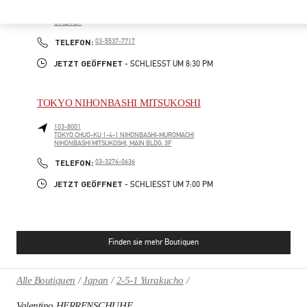
104-0061
TOKYO
CHUO-KU
6-10-1 GINZA
GINZA SIX
PHONE
TELEFON:
03-5537-7717
JETZT GEÖFFNET
- SCHLIESST UM
8:30 PM
TOKYO NIHONBASHI MITSUKOSHI
103-8001
TOKYO
CHUO-KU
1-4-1 NIHONBASHI-MUROMACHI
NIHONBASHI MITSUKOSHI, MAIN BLDG. 3F
PHONE
TELEFON:
03-3276-0636
JETZT GEÖFFNET
- SCHLIESST UM
7:00 PM
Finden sie mehr Boutiquen
Alle Boutiquen
Japan
2-5-1 Yurakucho
Valentino HERRENSCHUHE