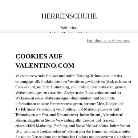
Skip to content
Return to Nav
HERRENSCHUHE
Valentino
Tokyo Hankyu Men's
Fortfahren ohne Akzeptieren
JETZT ANRUFEN
COOKIES AUF
VALENTINO.COM
MEHR DETAILS
Valentino verwendet Cookies und andere Tracking-Technologien, um das
LINK OPENS
ZUR WEGBESCHREIBUNG
ordnungsgemäße Funktionieren der Website zu gewährleisten (dank technischer
Cookies) und, mit Ihrer Zustimmung, um Inhalte zu personalisieren, gezielte
Werbemitteilungen zu versenden, Analysen des Nutzerverhaltens und der
Wirksamkeit seiner Werbekampagnen durchzuführen und bestimmte
Informationen an seine Partner weiterzugeben, darunter Meta, Google und
TikTok (unter Verwendung von Profiling- und Marketing-Cookies und -
Technologien von Erst- und Drittanbietern). Indem Sie auf „Alle zulassen“
klicken, akzeptieren Sie die Verwendung aller Cookies und Tracker,
einschließlich Marketing-, Profiling- und Social Media-Cookies. Indem Sie auf
„Nur technische Cookies zulassen“ klicken oder das Banner schließen, erlauben
Link Opens in New Tab
Sie nur die Verwendung von technischen Cookies und deaktivieren alle anderen.