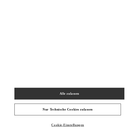
New Tab
Link Opens in New Tab
ヴァレンティノ 2026年 プレフォール
今すぐ見る
Link Opens in New Tab
NAHEGELEGENE BOUTIQUEN
TOKYO GINZA MITSUKOSHI WOMEN'S SHOES
104-8212
TOKYO
CHUO-KU
4-6-16 GINZA
GINZA MITSUKOSHI 2F
Alle zulassen
PHONE
TELEFON:
03-6264-4310
JETZT GEÖFFNET
- SCHLIESST UM
8:00 PM
Nur Technische Cookies zulassen
TOKYO GINZA SIX
Cookie-Einstellungen