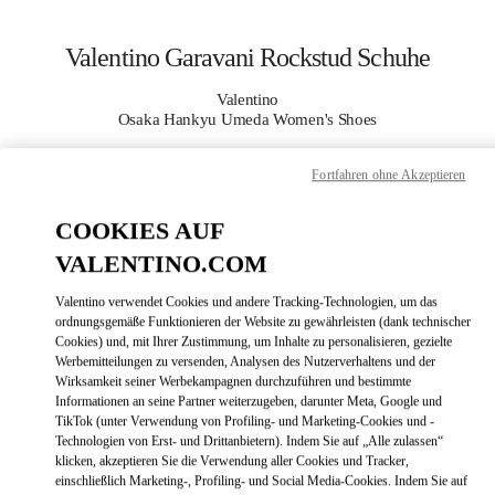
Skip to content
Return to Nav
Valentino Garavani Rockstud Schuhe
Valentino
Osaka Hankyu Umeda Women's Shoes
Fortfahren ohne Akzeptieren
JETZT ANRUFEN
COOKIES AUF
MEHR DETAILS
VALENTINO.COM
LINK OPENS
ZUR WEGBESCHREIBUNG
Valentino verwendet Cookies und andere Tracking-Technologien, um das
ordnungsgemäße Funktionieren der Website zu gewährleisten (dank technischer
Cookies) und, mit Ihrer Zustimmung, um Inhalte zu personalisieren, gezielte
Werbemitteilungen zu versenden, Analysen des Nutzerverhaltens und der
Wirksamkeit seiner Werbekampagnen durchzuführen und bestimmte
Informationen an seine Partner weiterzugeben, darunter Meta, Google und
TikTok (unter Verwendung von Profiling- und Marketing-Cookies und -
Technologien von Erst- und Drittanbietern). Indem Sie auf „Alle zulassen“
klicken, akzeptieren Sie die Verwendung aller Cookies und Tracker,
einschließlich Marketing-, Profiling- und Social Media-Cookies. Indem Sie auf
Link Opens in New Tab