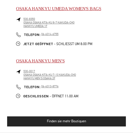
OSAKA HANKYU UMEDA WOMEN'S BAGS
530-8350
OSAKA
OSAKA
KITA-KU
8-7 KAKUDA-CHO
HANKYU UMEDA 1F
PHONE
TELEFON:
06-6314-6755
JETZT GEÖFFNET
- SCHLIESST UM
8:00 PM
OSAKA HANKYU MEN'S
530-0017
OSAKA
OSAKA
KITA-KU
7-10 KAKUDA-CHO
HANKYU MEN'S OSAKA 2F
PHONE
TELEFON:
06-6313-8776
GESCHLOSSEN
- ÖFFNET
11:00 AM
Finden sie mehr Boutiquen