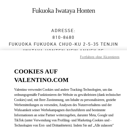
Skip to content
Return to Nav
Fukuoka Iwataya Honten
ADRESSE:
810-8680
FUKUOKA
FUKUOKA
CHUO-KU
2-5-35 TENJIN
IWATAYA HONTEN NEW ANNEX 2F
Fortfahren ohne Akzeptieren
Jetzt geöffnet
- Schließt um
8:00 PM
COOKIES AUF
VALENTINO.COM
TERMIN IN DER BOUTIQUE
Valentino verwendet Cookies und andere Tracking-Technologien, um das
ordnungsgemäße Funktionieren der Website zu gewährleisten (dank technischer
092-791-1359
Cookies) und, mit Ihrer Zustimmung, um Inhalte zu personalisieren, gezielte
Werbemitteilungen zu versenden, Analysen des Nutzerverhaltens und der
Wirksamkeit seiner Werbekampagnen durchzuführen und bestimmte
Zur Wegbeschreibung
Link Opens in New Tab
Informationen an seine Partner weiterzugeben, darunter Meta, Google und
TikTok (unter Verwendung von Profiling- und Marketing-Cookies und -
Technologien von Erst- und Drittanbietern). Indem Sie auf „Alle zulassen“