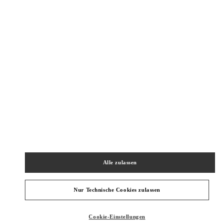
New Tab
Link Opens in New Tab
ヴァレンティノ 2026年 プレフォール
今すぐ見る
Link Opens in New Tab
Alle zulassen
Nur Technische Cookies zulassen
Cookie-Einstellungen