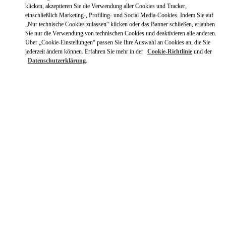
Mit UBER dorthin fahren
klicken, akzeptieren Sie die Verwendung aller Cookies und Tracker,
einschließlich Marketing-, Profiling- und Social Media-Cookies. Indem Sie auf
„Nur technische Cookies zulassen“ klicken oder das Banner schließen, erlauben
Sie nur die Verwendung von technischen Cookies und deaktivieren alle anderen.
Über „Cookie-Einstellungen“ passen Sie Ihre Auswahl an Cookies an, die Sie
jederzeit ändern können. Erfahren Sie mehr in der
Cookie-Richtlinie
und der
Datenschutzerklärung
.
ÖFFNUNGSZEITEN
Wochentag
Öffnungszeiten
Sonntag
10:00 AM
-
8:00 PM
Montag
10:00 AM
-
8:00 PM
Dienstag
10:00 AM
-
8:00 PM
Mittwoch
10:00 AM
-
8:00 PM
Donnerstag
10:00 AM
-
8:00 PM