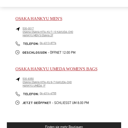
JETZT GEÖFFNET
- SCHLIESST UM
8:00 PM
OSAKA HANKYU MEN'S
530-0017
OSAKA
OSAKA
KITA-KU
7-10 KAKUDA-CHO
HANKYU MEN'S OSAKA 2F
PHONE
TELEFON:
06-6313-8776
GESCHLOSSEN
- ÖFFNET
12:00 PM
OSAKA HANKYU UMEDA WOMEN'S BAGS
530-8350
OSAKA
OSAKA
KITA-KU
8-7 KAKUDA-CHO
HANKYU UMEDA 1F
PHONE
TELEFON:
06-6314-6755
JETZT GEÖFFNET
- SCHLIESST UM
8:00 PM
Finden sie mehr Boutiquen