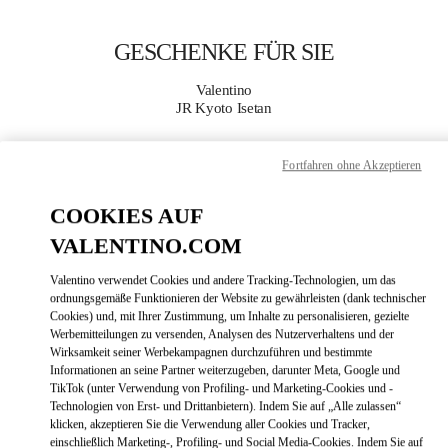
Skip to content
Return to Nav
GESCHENKE FÜR SIE
Valentino
JR Kyoto Isetan
JETZT ANRUFEN
Fortfahren ohne Akzeptieren
COOKIES AUF
MEHR DETAILS
VALENTINO.COM
LINK OPENS
ZUR WEGBESCHREIBUNG
Valentino verwendet Cookies und andere Tracking-Technologien, um das
ordnungsgemäße Funktionieren der Website zu gewährleisten (dank technischer
Cookies) und, mit Ihrer Zustimmung, um Inhalte zu personalisieren, gezielte
Werbemitteilungen zu versenden, Analysen des Nutzerverhaltens und der
Wirksamkeit seiner Werbekampagnen durchzuführen und bestimmte
Informationen an seine Partner weiterzugeben, darunter Meta, Google und
TikTok (unter Verwendung von Profiling- und Marketing-Cookies und -
Technologien von Erst- und Drittanbietern). Indem Sie auf „Alle zulassen“
klicken, akzeptieren Sie die Verwendung aller Cookies und Tracker,
einschließlich Marketing-, Profiling- und Social Media-Cookies. Indem Sie auf
Link Opens in New Tab