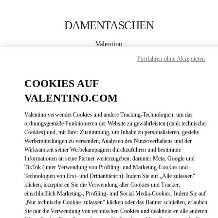
Skip to content
Return to Nav
DAMENTASCHEN
Valentino
Nagoya Matsuzakaya
Fortfahren ohne Akzeptieren
JETZT ANRUFEN
COOKIES AUF
VALENTINO.COM
MEHR DETAILS
Valentino verwendet Cookies und andere Tracking-Technologien, um das
ordnungsgemäße Funktionieren der Website zu gewährleisten (dank technischer
LINK OPENS
ZUR WEGBESCHREIBUNG
Cookies) und, mit Ihrer Zustimmung, um Inhalte zu personalisieren, gezielte
Werbemitteilungen zu versenden, Analysen des Nutzerverhaltens und der
Wirksamkeit seiner Werbekampagnen durchzuführen und bestimmte
Informationen an seine Partner weiterzugeben, darunter Meta, Google und
TikTok (unter Verwendung von Profiling- und Marketing-Cookies und -
Technologien von Erst- und Drittanbietern). Indem Sie auf „Alle zulassen“
klicken, akzeptieren Sie die Verwendung aller Cookies und Tracker,
einschließlich Marketing-, Profiling- und Social Media-Cookies. Indem Sie auf
„Nur technische Cookies zulassen“ klicken oder das Banner schließen, erlauben
Sie nur die Verwendung von technischen Cookies und deaktivieren alle anderen.
Link Opens in New Tab