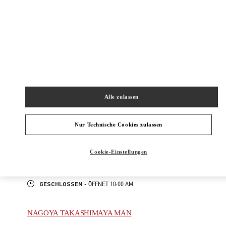
New Tab
Link Opens in New Tab
ヴァレンティノ 2026年 プレフォール
今すぐ見る
Link Opens in New Tab
Alle zulassen
NAHEGELEGENE BOUTIQUEN
NAGOYA TAKASHIMAYA
Nur Technische Cookies zulassen
450-6001
AICHI
NAGOYA
NAKAMURA-KU
1-1-4 MEIEKI
Cookie-Einstellungen
JR NAGOYA TAKASHIMAYA 2F
PHONE
TELEFON:
052-485-8835
GESCHLOSSEN
- ÖFFNET
10:00 AM
NAGOYA TAKASHIMAYA MAN