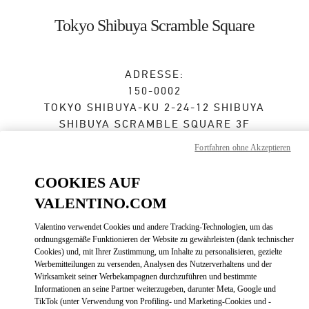
Skip to content
Return to Nav
Tokyo Shibuya Scramble Square
ADRESSE:
150-0002
TOKYO
SHIBUYA-KU
2-24-12 SHIBUYA
SHIBUYA SCRAMBLE SQUARE 3F
Fortfahren ohne Akzeptieren
Geschlossen
- Öffnet
10:00 AM
COOKIES AUF
VALENTINO.COM
TERMIN IN DER BOUTIQUE
Valentino verwendet Cookies und andere Tracking-Technologien, um das
03-6434-1457
ordnungsgemäße Funktionieren der Website zu gewährleisten (dank technischer
Cookies) und, mit Ihrer Zustimmung, um Inhalte zu personalisieren, gezielte
Werbemitteilungen zu versenden, Analysen des Nutzerverhaltens und der
Zur Wegbeschreibung
Wirksamkeit seiner Werbekampagnen durchzuführen und bestimmte
Link Opens in New Tab
Informationen an seine Partner weiterzugeben, darunter Meta, Google und
TikTok (unter Verwendung von Profiling- und Marketing-Cookies und -