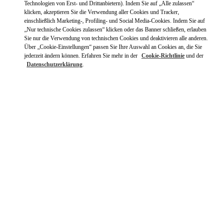
Mit UBER dorthin fahren
Technologien von Erst- und Drittanbietern). Indem Sie auf „Alle zulassen“
klicken, akzeptieren Sie die Verwendung aller Cookies und Tracker,
einschließlich Marketing-, Profiling- und Social Media-Cookies. Indem Sie auf
„Nur technische Cookies zulassen“ klicken oder das Banner schließen, erlauben
Sie nur die Verwendung von technischen Cookies und deaktivieren alle anderen.
Über „Cookie-Einstellungen“ passen Sie Ihre Auswahl an Cookies an, die Sie
jederzeit ändern können. Erfahren Sie mehr in der
Cookie-Richtlinie
und der
Datenschutzerklärung
.
ÖFFNUNGSZEITEN
Wochentag
Öffnungszeiten
Sonntag
10:00 AM
-
9:00 PM
Montag
10:00 AM
-
9:00 PM
Dienstag
10:00 AM
-
9:00 PM
Mittwoch
10:00 AM
-
9:00 PM
Donnerstag
10:00 AM
-
9:00 PM