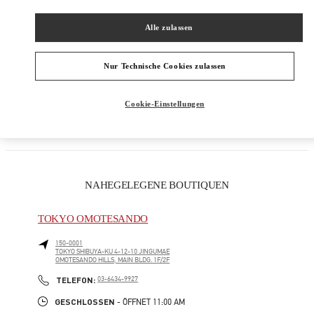
DAMENSCHUHE
Alle zulassen
DAMENTASCHEN
Nur Technische Cookies zulassen
REGALI PER LEI
Cookie-Einstellungen
GESCHENKE FÜR SIE
NAHEGELEGENE BOUTIQUEN
TOKYO OMOTESANDO
150-0001
TOKYO
SHIBUYA-KU
4-12-10 JINGUMAE
OMOTESANDO HILLS, MAIN BLDG. 1F/2F
LINK OPENS IN NEW TAB
PHONE
TELEFON:
03-6434-9927
GESCHLOSSEN
- ÖFFNET
11:00 AM