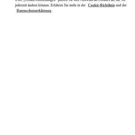
jederzeit ändern können. Erfahren Sie mehr in der
Cookie-Richtlinie
und der
Datenschutzerklärung
.
ENTDECKEN SIE MEHR
NEUHEITEN
New Tab
Link Opens in New Tab
VALENTINO PRE-FALL 2026