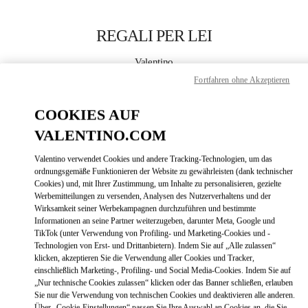
Skip to content
Return to Nav
REGALI PER LEI
Valentino
Moscow TsUM
Fortfahren ohne Akzeptieren
COOKIES AUF
JETZT ANRUFEN
VALENTINO.COM
LINK OPENS
ZUR WEGBESCHREIBUNG
Valentino verwendet Cookies und andere Tracking-Technologien, um das
ordnungsgemäße Funktionieren der Website zu gewährleisten (dank technischer
Cookies) und, mit Ihrer Zustimmung, um Inhalte zu personalisieren, gezielte
Werbemitteilungen zu versenden, Analysen des Nutzerverhaltens und der
Wirksamkeit seiner Werbekampagnen durchzuführen und bestimmte
Informationen an seine Partner weiterzugeben, darunter Meta, Google und
TikTok (unter Verwendung von Profiling- und Marketing-Cookies und -
Technologien von Erst- und Drittanbietern). Indem Sie auf „Alle zulassen“
klicken, akzeptieren Sie die Verwendung aller Cookies und Tracker,
Link Opens in New Tab
einschließlich Marketing-, Profiling- und Social Media-Cookies. Indem Sie auf
„Nur technische Cookies zulassen“ klicken oder das Banner schließen, erlauben
Sie nur die Verwendung von technischen Cookies und deaktivieren alle anderen.
Über „Cookie-Einstellungen“ passen Sie Ihre Auswahl an Cookies an, die Sie