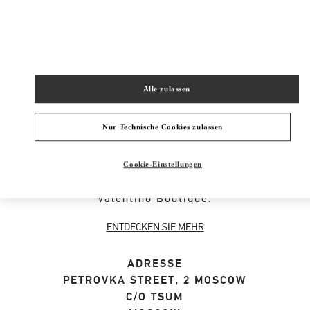
SHOP NOW
Link Opens in New Tab
Alle zulassen
ÜBER DIESE BOUTIQUE
Nur Technische Cookies zulassen
Entdecken Sie Valentino Garavani Designer-
Geschenke für Männer. Bestellen Sie Luxus-
Cookie-Einstellungen
Geschenke für Herren in der offiziellen
Valentino Boutique.
ENTDECKEN SIE MEHR
ADRESSE
PETROVKA STREET, 2 MOSCOW
C/O TSUM