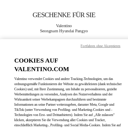
Skip to content
Return to Nav
GESCHENKE FÜR SIE
Valentino
Seongnam Hyundai Pangyo
Fortfahren ohne Akzeptieren
JETZT ANRUFEN
COOKIES AUF
MEHR DETAILS
VALENTINO.COM
LINK OPENS
ZUR WEGBESCHREIBUNG
Valentino verwendet Cookies und andere Tracking-Technologien, um das
ordnungsgemäße Funktionieren der Website zu gewährleisten (dank technischer
Cookies) und, mit Ihrer Zustimmung, um Inhalte zu personalisieren, gezielte
Werbemitteilungen zu versenden, Analysen des Nutzerverhaltens und der
Wirksamkeit seiner Werbekampagnen durchzuführen und bestimmte
Informationen an seine Partner weiterzugeben, darunter Meta, Google und
TikTok (unter Verwendung von Profiling- und Marketing-Cookies und -
Technologien von Erst- und Drittanbietern). Indem Sie auf „Alle zulassen“
klicken, akzeptieren Sie die Verwendung aller Cookies und Tracker,
einschließlich Marketing-, Profiling- und Social Media-Cookies. Indem Sie auf
Link Opens in New Tab