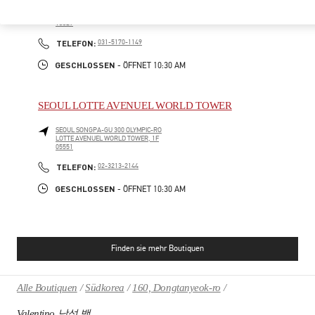
SEONGNAM
SEONGNAM-SI
20, PANGYOYEOK-RO 146 BEON GIL
HYUNDAI PANGYO 1F
13529
PHONE
TELEFON:
031-5170-1149
GESCHLOSSEN
- ÖFFNET
10:30 AM
SEOUL LOTTE AVENUEL WORLD TOWER
SEOUL
SONGPA-GU
300 OLYMPIC-RO
LOTTE AVENUEL WORLD TOWER, 1F
05551
PHONE
TELEFON:
02-3213-2144
GESCHLOSSEN
- ÖFFNET
10:30 AM
Finden sie mehr Boutiquen
Alle Boutiquen
Südkorea
160, Dongtanyeok-ro
Valentino 남성 백