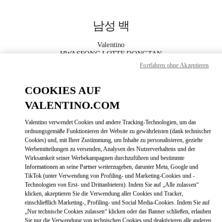
Skip to content
Return to Nav
남성 백
Valentino
HWASEONG LOTTE DONGTAN
Fortfahren ohne Akzeptieren
지금 전화
COOKIES AUF
VALENTINO.COM
자세한 정보
Valentino verwendet Cookies und andere Tracking-Technologien, um das
LINK OPENS
ZUR WEGBESCHREIBUNG
ordnungsgemäße Funktionieren der Website zu gewährleisten (dank technischer
Cookies) und, mit Ihrer Zustimmung, um Inhalte zu personalisieren, gezielte
Werbemitteilungen zu versenden, Analysen des Nutzerverhaltens und der
Wirksamkeit seiner Werbekampagnen durchzuführen und bestimmte
Informationen an seine Partner weiterzugeben, darunter Meta, Google und
TikTok (unter Verwendung von Profiling- und Marketing-Cookies und -
Technologien von Erst- und Drittanbietern). Indem Sie auf „Alle zulassen“
klicken, akzeptieren Sie die Verwendung aller Cookies und Tracker,
einschließlich Marketing-, Profiling- und Social Media-Cookies. Indem Sie auf
„Nur technische Cookies zulassen“ klicken oder das Banner schließen, erlauben
Link Opens in New Tab
Sie nur die Verwendung von technischen Cookies und deaktivieren alle anderen.