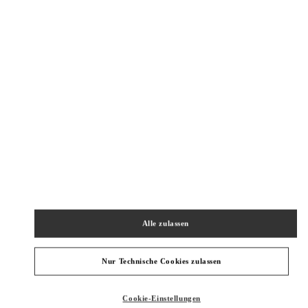
New Tab
Link Opens in New Tab
VALENTINO PRE-FALL 2026
SHOP NOW
Link Opens in New Tab
주위 부티크
GYEONGGI SHINSEGAE
GYEONGGI-DO
YONGIN-SI
536, POEUN-DAERO, SUJI-GU
SHINSEGAE GYEONGGI B1
16896
Alle zulassen
PHONE
TELEFON:
031-695-2086
GESCHLOSSEN
- ÖFFNET
10:30 AM
Nur Technische Cookies zulassen
SEONGNAM HYUNDAI PANGYO
Cookie-Einstellungen