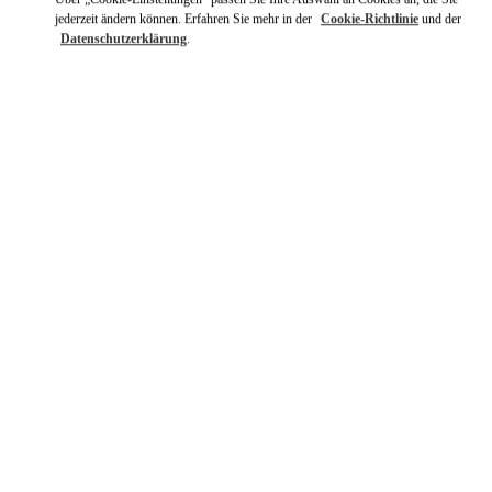
jederzeit ändern können. Erfahren Sie mehr in der
Cookie-Richtlinie
und der
Datenschutzerklärung
.
ENTDECKEN SIE MEHR
NEUHEITEN
New Tab
Link Opens in New Tab
VALENTINO PRE-FALL 2026