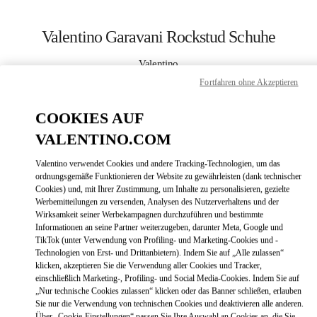
Skip to content
Return to Nav
Valentino Garavani Rockstud Schuhe
Valentino
Seoul Shinsegae Gangnam Shoes
Fortfahren ohne Akzeptieren
COOKIES AUF
JETZT ANRUFEN
VALENTINO.COM
LINK OPENS
ZUR WEGBESCHREIBUNG
Valentino verwendet Cookies und andere Tracking-Technologien, um das
ordnungsgemäße Funktionieren der Website zu gewährleisten (dank technischer
Cookies) und, mit Ihrer Zustimmung, um Inhalte zu personalisieren, gezielte
Werbemitteilungen zu versenden, Analysen des Nutzerverhaltens und der
Wirksamkeit seiner Werbekampagnen durchzuführen und bestimmte
Informationen an seine Partner weiterzugeben, darunter Meta, Google und
TikTok (unter Verwendung von Profiling- und Marketing-Cookies und -
Technologien von Erst- und Drittanbietern). Indem Sie auf „Alle zulassen“
klicken, akzeptieren Sie die Verwendung aller Cookies und Tracker,
Link Opens in New Tab
einschließlich Marketing-, Profiling- und Social Media-Cookies. Indem Sie auf
„Nur technische Cookies zulassen“ klicken oder das Banner schließen, erlauben
Sie nur die Verwendung von technischen Cookies und deaktivieren alle anderen.
Über „Cookie-Einstellungen“ passen Sie Ihre Auswahl an Cookies an, die Sie