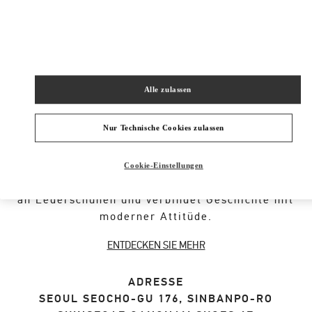
SHOP NOW
Link Opens in New Tab
Alle zulassen
ÜBER DIESE BOUTIQUE
Nur Technische Cookies zulassen
Ein ikonischer Code der Maison, geschmiedet
aus der römischen Architektur. Das Valentino
Cookie-Einstellungen
Garavani Rockstud Motiv ziert eine Auswahl
an Lederschuhen und verbindet Geschichte mit
moderner Attitüde.
ENTDECKEN SIE MEHR
ADRESSE
SEOUL
SEOCHO-GU
176, SINBANPO-RO