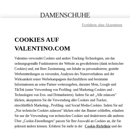
Skip to content
Return to Nav
DAMENSCHUHE
Fortfahren ohne Akzeptieren
Valentino
Seoul Shinsegae Gangnam Shoes
COOKIES AUF
VALENTINO.COM
JETZT ANRUFEN
Valentino verwendet Cookies und andere Tracking-Technologien, um das
LINK OPENS
ZUR WEGBESCHREIBUNG
ordnungsgemäße Funktionieren der Website zu gewährleisten (dank technischer
Cookies) und, mit Ihrer Zustimmung, um Inhalte zu personalisieren, gezielte
Werbemitteilungen zu versenden, Analysen des Nutzerverhaltens und der
Wirksamkeit seiner Werbekampagnen durchzuführen und bestimmte
Informationen an seine Partner weiterzugeben, darunter Meta, Google und
TikTok (unter Verwendung von Profiling- und Marketing-Cookies und -
Technologien von Erst- und Drittanbietern). Indem Sie auf „Alle zulassen“
klicken, akzeptieren Sie die Verwendung aller Cookies und Tracker,
einschließlich Marketing-, Profiling- und Social Media-Cookies. Indem Sie auf
„Nur technische Cookies zulassen“ klicken oder das Banner schließen, erlauben
Link Opens in New Tab
Sie nur die Verwendung von technischen Cookies und deaktivieren alle anderen.
Über „Cookie-Einstellungen“ passen Sie Ihre Auswahl an Cookies an, die Sie
jederzeit ändern können. Erfahren Sie mehr in der
Cookie-Richtlinie
und der