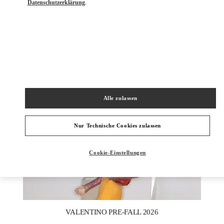
Datenschutzerklärung
.
ENTDECKEN SIE MEHR
NEUHEITEN
Alle zulassen
Nur Technische Cookies zulassen
Cookie-Einstellungen
New Tab
Link Opens in New Tab
VALENTINO PRE-FALL 2026